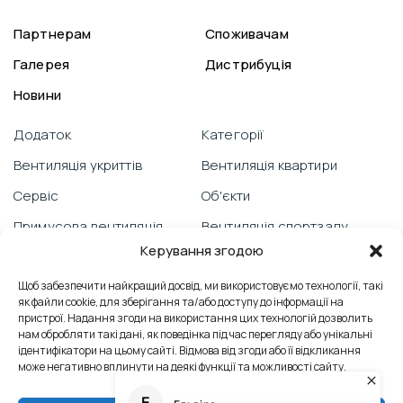
Партнерам
Споживачам
Галерея
Дистрибуція
Новини
Додаток
Категорії
Вентиляція укриттів
Вентиляція квартири
Сервіс
Об'єкти
Примусова вентиляція
Вентиляція спортзалу
Керування згодою
Гарантія
Відеоблог
PRANA зі смартфону
Щоб забезпечити найкращий досвід, ми використовуємо технології, такі
Вентиляція школи
як файли cookie, для зберігання та/або доступу до інформації на
Технічна підтримка
Відгуки
пристрої. Надання згоди на використання цих технологій дозволить
нам обробляти такі дані, як поведінка під час перегляду або унікальні
Боротьба з пліснявою
Вентиляція офісу
ідентифікатори на цьому сайті. Відмова від згоди або її відкликання
може негативно вплинути на деякі функції та можливості сайту.
Сервісні послуги
Контакти