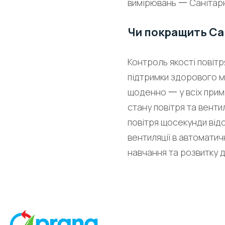
вимірювань 一 Санітарн
Чи покращить Са
Контроль якості повіт
підтримки здорового мі
щоденно 一 у всіх прим
стану повітря та венти
повітря щосекунди від
вентиляції в автомати
навчання та розвитку д