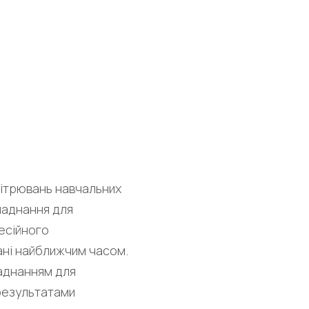
вітрювань навчальних
бладнання для
есійного
ані найближчим часом.
ладнанням для
 результатами