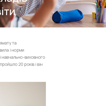
іти
імату та
вила і норми
ії навчально-виховного
ойшло 20 років і він