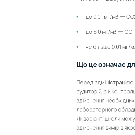
до 0,01 мг/м3 一 СО
до 5,0 мг/м3 一 СО;
не більше 0,01 мг/
Що це означає дл
Перед адміністрацією 
аудиторій, а й контрол
здійснення необхідних
лабораторного обладна
Як варіант, школи мож
здійснення вимірів як