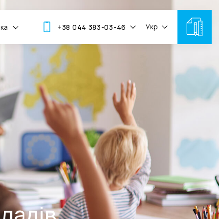
Укр
мка
+38 044 383-03-46
ладів