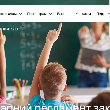
оживачам
Партнерам
Блог
Контакти
Підтри
ДНЬОЇ ОСВІТИ
тарний регламент зак