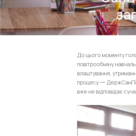
за
До цього моменту голо
повітрообміну навчальн
влаштування, утриманн
процесу 一 ДержСанПін-
вже не відповідає суч