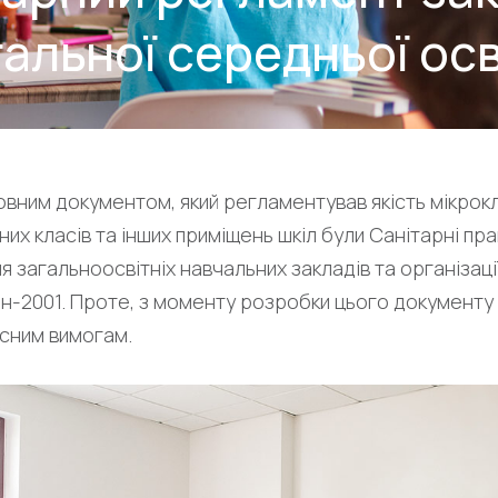
гальної середньої осв
вним документом, який регламентував якість мікрокл
их класів та інших приміщень шкіл були Санітарні пра
я загальноосвітніх навчальних закладів та організац
2001. Проте, з моменту розробки цього документу пр
асним вимогам.