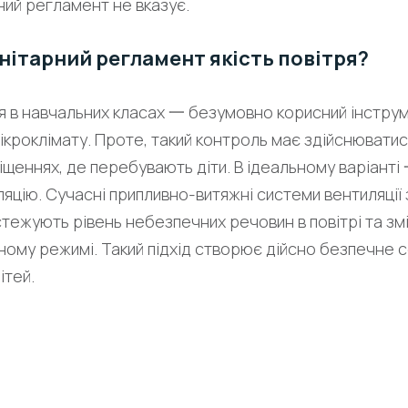
ий регламент не вказує.
нітарний регламент якість повітря?
ря в навчальних класах 一 безумовно корисний інстру
кроклімату. Проте, такий контроль має здійснюватись н
іщеннях, де перебувають діти. В ідеальному варіант
ляцію. Сучасні припливно-витяжні системи вентиляції 
стежують рівень небезпечних речовин в повітрі та 
чному режимі. Такий підхід створює дійсно безпечне
ітей.