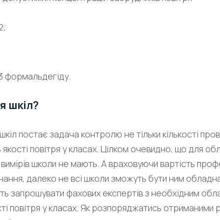
2;
м3 формальдегіду.
я шкіл?
шкіл постає задача контролю не тільки кількості про
ь якості повітря у класах. Цілком очевидно, що для о
 вимірів школи не мають. А враховуючи вартість проф
ння, далеко не всі школи зможуть бути ним обладн
уть запрошувати фахових експертів з необхідним об
ості повітря у класах. Як розпоряджатись отриманими