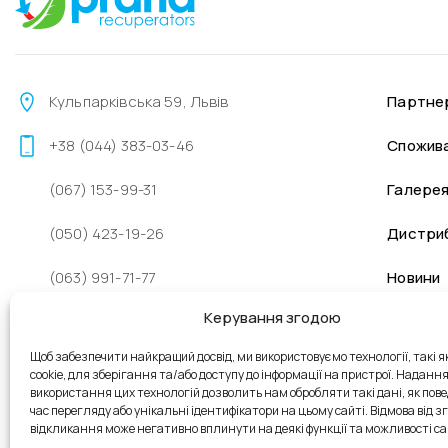
Кульпарківська 59, Львів
Партне
+38 (044) 383-03-46
Спожив
(067) 153-99-31
Галере
(050) 423-19-26
Дистри
(063) 991-71-77
Новини
Керування згодою
sales@prana.org.ua
Щоб забезпечити найкращий досвід, ми використовуємо технології, такі я
+38 (096) 262-48-98
cookie, для зберігання та/або доступу до інформації на пристрої. Наданн
використання цих технологій дозволить нам обробляти такі дані, як пове
Пн - Пт: 9:00 - 18:00
час перегляду або унікальні ідентифікатори на цьому сайті. Відмова від зго
відкликання може негативно вплинути на деякі функції та можливості са