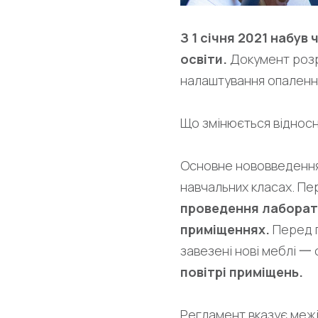
З 1 січня 2021 набув
освіти.
Документ розр
налаштування опалення,
Що змінюється відносно
Основне нововведення 
навчальних класах. П
проведення лаборато
приміщеннях.
Перед п
завезені нові меблі 一
повітрі приміщень.
Регламент вказує межі