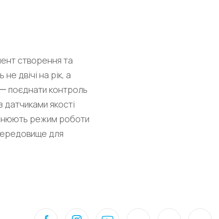
мент створення та
е двічі на рік, а
і 一 поєднати контроль
з датчиками якості
змінюють режим роботи
 середовище для