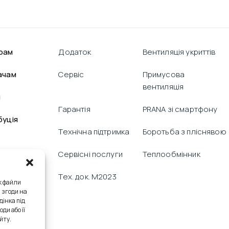
рам
Додаток
Вентиляція укриттів
ачам
Сервіс
Примусова
вентиляція
я
Гарантія
PRANA зі смартфону
буція
Технічна підтримка
Боротьба з пліснявою
Сервісні послуги
Теплообмінник
Тех. док. M2023
к файли
я згоди на
дінка під
ди або її
йту.