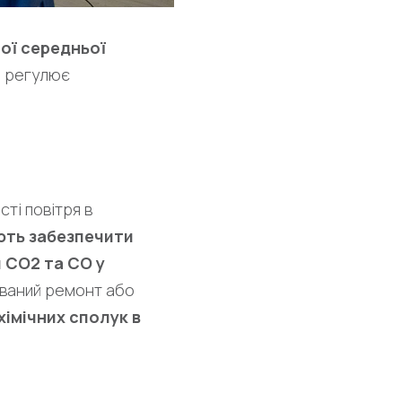
ної середньої
а регулює
ті повітря в
ають забезпечити
 СО2 та СО у
ований ремонт або
хімічних сполук в