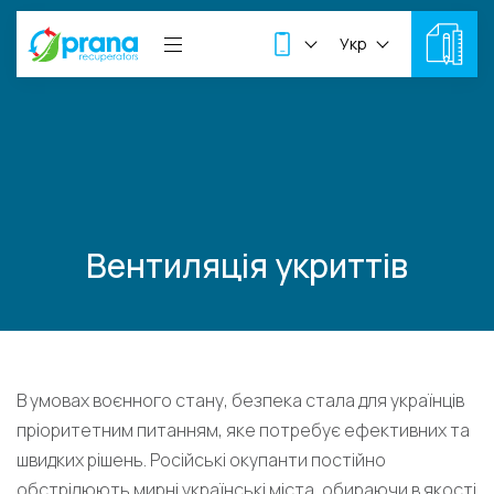
Укр
Вентиляція укриттів
В умовах воєнного стану, безпека стала для українців
пріоритетним питанням, яке потребує ефективних та
швидких рішень. Російські окупанти постійно
обстрілюють мирні українські міста, обираючи в якості