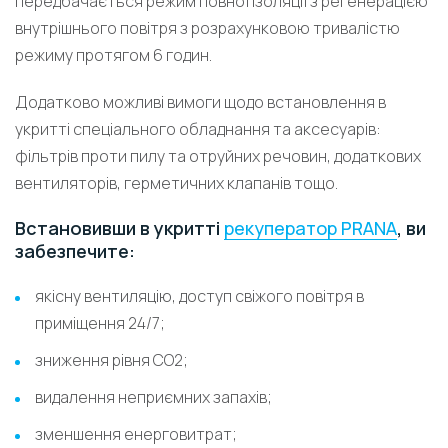
передбачається режим повної ізоляції з регенерацією
внутрішнього повітря з розрахунковою тривалістю
режиму протягом 6 годин.
Додатково можливі вимоги щодо встановлення в
укритті спеціального обладнання та аксесуарів:
фільтрів проти пилу та отруйних речовин, додаткових
вентиляторів, герметичних клапанів тощо.
Встановивши в укритті
рекуператор PRANA
, ви
забезпечите:
якісну вентиляцію, доступ свіжого повітря в
приміщення 24/7;
зниження рівня СО2;
видалення неприємних запахів;
зменшення енерговитрат;