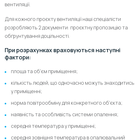
вентиляції.
Для кожного проєкту вентиляції наші спеціалісти
розробляють 2 документи: проєктну пропозицію та
обґрунтування доцільності.
При розрахунках враховуються наступні
фактори:
площа та об’єм приміщення;
кількість людей, що одночасно можуть знаходитись
у приміщенні;
норма повітрообміну для конкретного об’єкта;
наявність та особливість системи опалення;
середня температура у приміщенні;
середня зовнішня температура в опалювальний