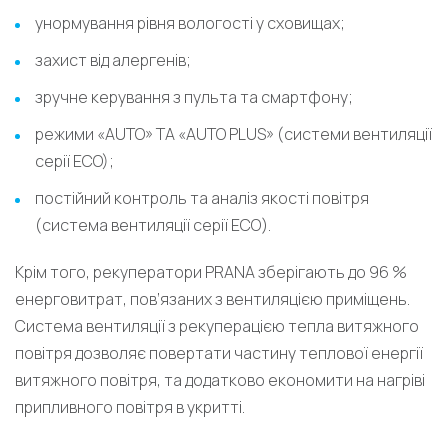
унормування рівня вологості у сховищах;
захист від алергенів;
зручне керування з пульта та смартфону;
режими «AUTO» ТА «AUTO PLUS» (системи вентиляції
серії ECO);
постійний контроль та аналіз якості повітря
(система вентиляції серії ECO).
Крім того, рекуператори PRANA зберігають до 96 %
енерговитрат, пов’язаних з вентиляцією приміщень.
Система вентиляції з рекуперацією тепла витяжного
повітря дозволяє повертати частину теплової енергії
витяжного повітря, та додатково економити на нагріві
припливного повітря в укритті.