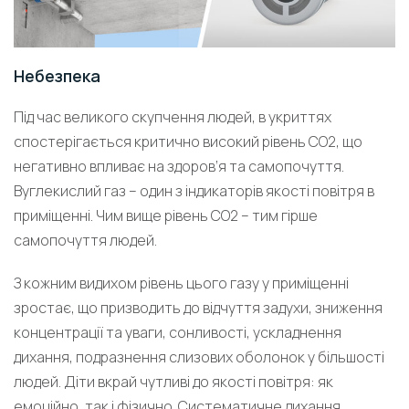
Небезпека
Під час великого скупчення людей, в укриттях
спостерігається критично високий рівень СО2, що
негативно впливає на здоров’я та самопочуття.
Вуглекислий газ – один з індикаторів якості повітря в
приміщенні. Чим вище рівень СО2 – тим гірше
самопочуття людей.
З кожним видихом рівень цього газу у приміщенні
зростає, що призводить до відчуття задухи, зниження
концентрації та уваги, сонливості, ускладнення
дихання, подразнення слизових оболонок у більшості
людей. Діти вкрай чутливі до якості повітря: як
емоційно, так і фізично. Систематичне дихання