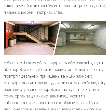
мішені звичайні житлові будинки, школи, дитячі садочки,
лікарні, виробничі підприємства.
У більшості таких об’єктів укриття або взагалі відсутні
або перебувають у критичному стані. А низька якість
повітря підвальних приміщень та інших захисних
споруд становить загрозу для життя і здоров’я людей у
разі довготривалого перебування в укриттях. Саме
тому, організація якісної вентиляції укриттів,
забезпечення якісного повітрообміну мають бути
першочерговими задачами місцевої влади, житлових