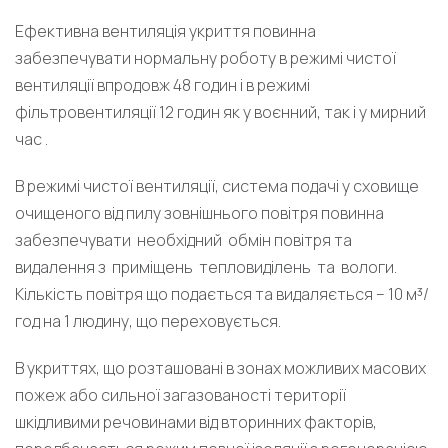
Ефективна вентиляція укриття повинна
забезпечувати нормальну роботу в режимі чистої
вентиляції впродовж 48 годин і в режимі
фільтровентиляції 12 годин як у воєнний, так і у мирний
час .
В режимi чистої вентиляції, система подачі у сховище
очищеного вiд пилу зовнiшнього повiтря повинна
забезпечувати необхiдний обмiн повiтря та
видалення з примiщень тепловидiлень та вологи.
Кількість повітря що подається та видаляється – 10 м³/
год на 1 людину, що переховується.
В укриттях, що розташовані в зонах можливих масових
пожеж або сильної загазованості території
шкідливими речовинами від вторинних факторів,