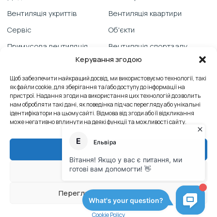
Вентиляція укриттів
Вентиляція квартири
Сервіс
Об'єкти
Примусова вентиляція
Вентиляція спортзалу
Керування згодою
Гарантія
Відеоблог
PRANA зі смартфону
Щоб забезпечити найкращий досвід, ми використовуємо технології, такі
Вентиляція школи
як файли cookie, для зберігання та/або доступу до інформації на
Технічна підтримка
Відгуки
пристрої. Надання згоди на використання цих технологій дозволить
нам обробляти такі дані, як поведінка під час перегляду або унікальні
Боротьба з пліснявою
Вентиляція офісу
ідентифікатори на цьому сайті. Відмова від згоди або її відкликання
може негативно вплинути на деякі функції та можливості сайту.
Сервісні послуги
Контакти
Теплообмінник
Промислова вентиляція
Прийняти
Тех. док. M2023
Відхилити
© Офіційний сайт виробника PRANA
Переглянути налаштування
Політика конфіденційності
Розробка сайтів
Cookie Policy