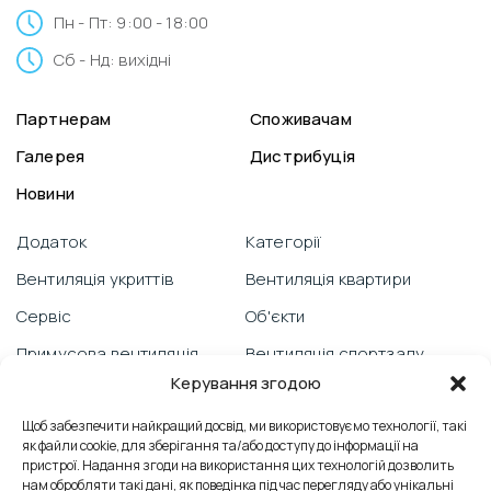
Пн - Пт: 9:00 - 18:00
Сб - Нд: вихідні
Партнерам
Споживачам
Галерея
Дистрибуція
Новини
Додаток
Категорії
Вентиляція укриттів
Вентиляція квартири
Сервіс
Об'єкти
Примусова вентиляція
Вентиляція спортзалу
Керування згодою
Гарантія
Відеоблог
Щоб забезпечити найкращий досвід, ми використовуємо технології, такі
PRANA зі смартфону
Вентиляція школи
як файли cookie, для зберігання та/або доступу до інформації на
Технічна підтримка
Відгуки
пристрої. Надання згоди на використання цих технологій дозволить
нам обробляти такі дані, як поведінка під час перегляду або унікальні