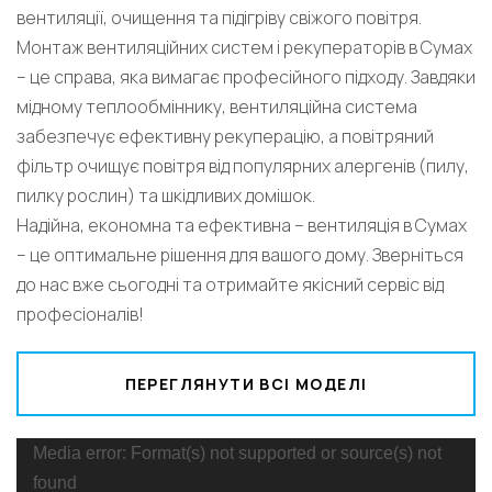
вентиляції, очищення та підігріву свіжого повітря.
Монтаж вентиляційних систем і рекуператорів в Сумах
– це справа, яка вимагає професійного підходу. Завдяки
мідному теплообміннику, вентиляційна система
забезпечує ефективну рекуперацію, а повітряний
фільтр очищує повітря від популярних алергенів (пилу,
пилку рослин) та шкідливих домішок.
Надійна, економна та ефективна – вентиляція в Сумах
– це оптимальне рішення для вашого дому. Зверніться
до нас вже сьогодні та отримайте якісний сервіс від
професіоналів!
ПЕРЕГЛЯНУТИ ВСІ МОДЕЛІ
Відеопрогравач
Media error: Format(s) not supported or source(s) not
found