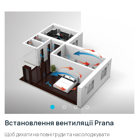
Встановлення вентиляції Prana
Щоб дихати на повні груди та насолоджувати