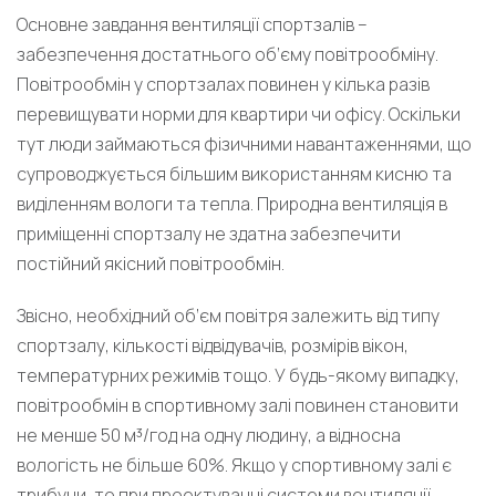
Основне завдання вентиляції спортзалів –
забезпечення достатнього об’єму повітрообміну.
Повітрообмін у спортзалах повинен у кілька разів
перевищувати норми для квартири чи офісу. Оскільки
тут люди займаються фізичними навантаженнями, що
супроводжується більшим використанням кисню та
виділенням вологи та тепла. Природна вентиляція в
приміщенні спортзалу не здатна забезпечити
постійний якісний повітрообмін.
Звісно, необхідний об’єм повітря залежить від типу
спортзалу, кількості відвідувачів, розмірів вікон,
температурних режимів тощо. У будь-якому випадку,
повітрообмін в спортивному залі повинен становити
не менше 50 м³/год на одну людину, а відносна
вологість не більше 60%. Якщо у спортивному залі є
трибуни, то при проектуванні системи вентиляції