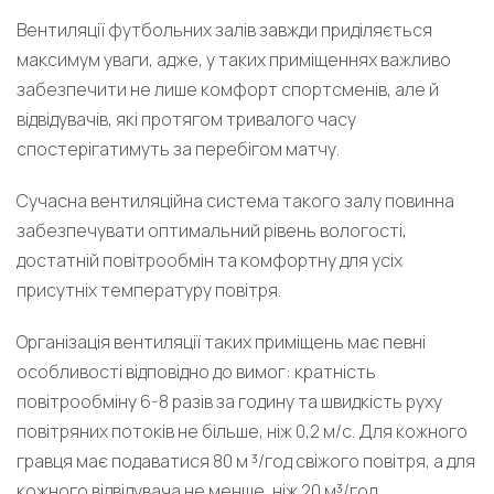
Вентиляції футбольних залів завжди приділяється
максимум уваги, адже, у таких приміщеннях важливо
забезпечити не лише комфорт спортсменів, але й
відвідувачів, які протягом тривалого часу
спостерігатимуть за перебігом матчу.
Сучасна вентиляційна система такого залу повинна
забезпечувати оптимальний рівень вологості,
достатній повітрообмін та комфортну для усіх
присутніх температуру повітря.
Організація вентиляції таких приміщень має певні
особливості відповідно до вимог: кратність
повітрообміну 6-8 разів за годину та швидкість руху
повітряних потоків не більше, ніж 0,2 м/с. Для кожного
гравця має подаватися 80 м ³/год свіжого повітря, а для
кожного відвідувача не менше, ніж 20 м³/год.