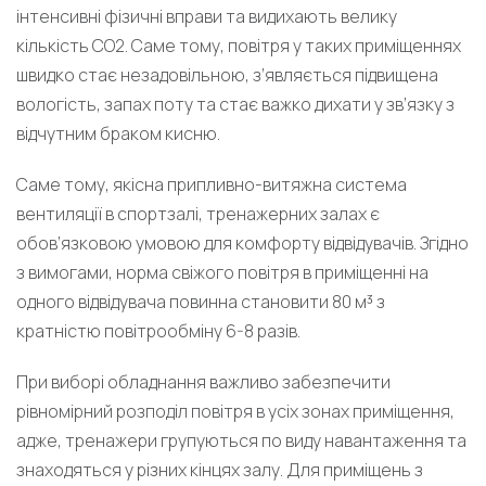
інтенсивні фізичні вправи та видихають велику
кількість СО2. Саме тому, повітря у таких приміщеннях
швидко стає незадовільною, з’являється підвищена
вологість, запах поту та стає важко дихати у зв’язку з
відчутним браком кисню.
Саме тому, якісна припливно-витяжна система
вентиляції в спортзалі, тренажерних залах є
обов’язковою умовою для комфорту відвідувачів. Згідно
з вимогами, норма свіжого повітря в приміщенні на
одного відвідувача повинна становити 80 м³ з
кратністю повітрообміну 6-8 разів.
При виборі обладнання важливо забезпечити
рівномірний розподіл повітря в усіх зонах приміщення,
адже, тренажери групуються по виду навантаження та
знаходяться у різних кінцях залу. Для приміщень з