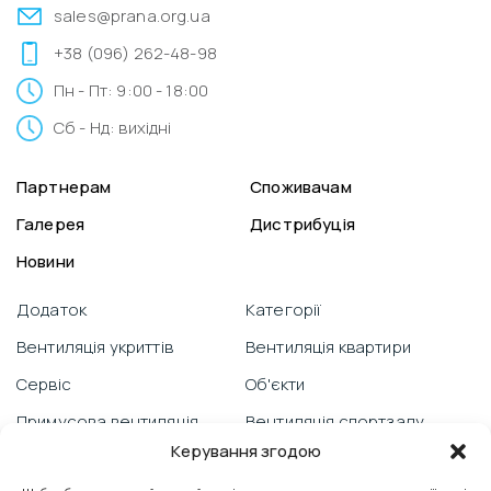
sales@prana.org.ua
+38 (096) 262-48-98
Пн - Пт: 9:00 - 18:00
Сб - Нд: вихідні
Партнерам
Споживачам
Галерея
Дистрибуція
Новини
Додаток
Категорії
Вентиляція укриттів
Вентиляція квартири
Сервіс
Об'єкти
Примусова вентиляція
Вентиляція спортзалу
Керування згодою
Гарантія
Відеоблог