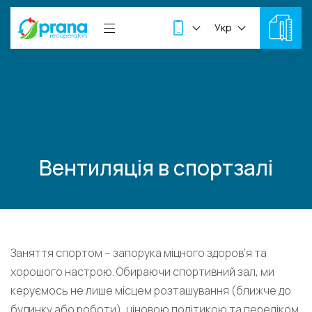
Укр
Вентиляція в спортзалі
Заняття спортом – запорука міцного здоров’я та
хорошого настрою. Обираючи спортивний зал, ми
керуємось не лише місцем розташування (ближче до
будинку або роботи), ціновою політикою та переліком