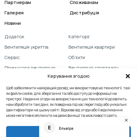
Партнерам
Споживачам
Галерея
Дистрибуція
Новини
Додаток
Категорії
Вентиляція укриттів
Вентиляція квартири
Сервіс
Об'єкти
Примусова вентиляція
Вентиляція спортзалу
Керування згодою
Гарантія
Відеоблог
PRANA зі смартфону
Щоб забезпечити найкращий досвід, ми використовуємо технології, такі
Вентиляція школи
як файли cookie, для зберігання та/або доступу до інформації на
Технічна підтримка
Відгуки
пристрої. Надання згоди на використання цих технологій дозволить
нам обробляти такі дані, як поведінка під час перегляду або унікальні
Боротьба з пліснявою
Вентиляція офісу
ідентифікатори на цьому сайті. Відмова від згоди або її відкликання
може негативно вплинути на деякі функції та можливості сайту.
Сервісні послуги
Контакти
Теплообмінник
Промислова вентиляція
Прийняти