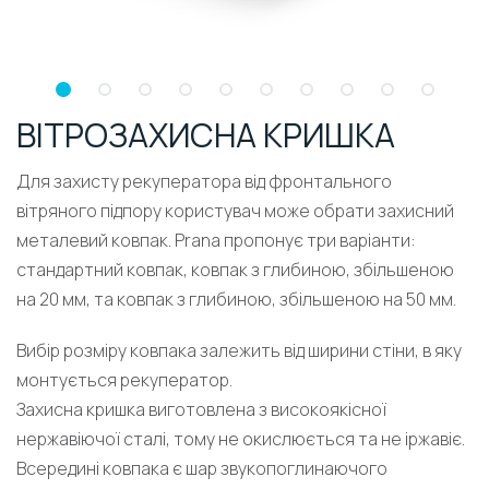
ВІТРОЗАХИСНА КРИШКА
Для захисту рекуператора від фронтального
вітряного підпору користувач може обрати захисний
металевий ковпак. Prana пропонує три варіанти:
стандартний ковпак, ковпак з глибиною, збільшеною
на 20 мм, та ковпак з глибиною, збільшеною на 50 мм.
Вибір розміру ковпака залежить від ширини стіни, в яку
монтується рекуператор.
Захисна кришка виготовлена з високоякісної
нержавіючої сталі, тому не окислюється та не іржавіє.
Всередині ковпака є шар звукопоглинаючого