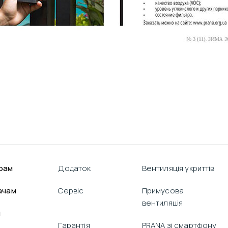
рам
Додаток
Вентиляція укриттів
ачам
Сервіс
Примусова
вентиляція
я
Гарантія
PRANA зі смартфону