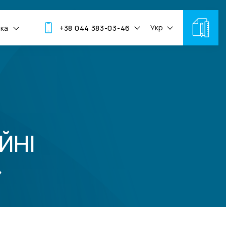
Укр
мка
+38 044 383-03-46
ЙНІ
»