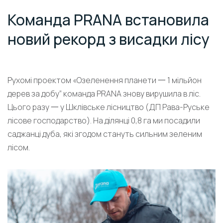
Команда PRANA встановила
новий рекорд з висадки лісу
Рухомі проектом «Озеленення планети 一 1 мільйон
дерев за добу” команда PRANA знову вирушила в ліс.
Цього разу 一 у Шклівське лісництво (ДП Рава-Руське
лісове господарство). На ділянці 0,8 га ми посадили
саджанці дуба, які згодом стануть сильним зеленим
лісом.