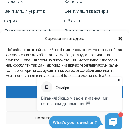
Додаток
Категорії
Вентиляція укриттів
Вентиляція квартири
Сервіс
Об'єкти
Примусова вентиляція
Вентиляція спортзалу
Керування згодою
Гарантія
Відеоблог
Щоб забезпечити найкращий досвід, ми використовуємо технології, такі
PRANA зі смартфону
Вентиляція школи
як файли cookie, для зберігання та/або доступу до інформації на
Технічна підтримка
Відгуки
пристрої. Надання згоди на використання цих технологій дозволить
нам обробляти такі дані, як поведінка під час перегляду або унікальні
Боротьба з пліснявою
Вентиляція офісу
ідентифікатори на цьому сайті. Відмова від згоди або її відкликання
може негативно вплинути на деякі функції та можливості сайту.
Сервісні послуги
Контакти
Теплообмінник
Промислова вентиляція
Прийняти
Тех. док. M2023
Відхилити
© Офіційний сайт виробника PRANA
Переглянути налаштування
Політика конфіденційності