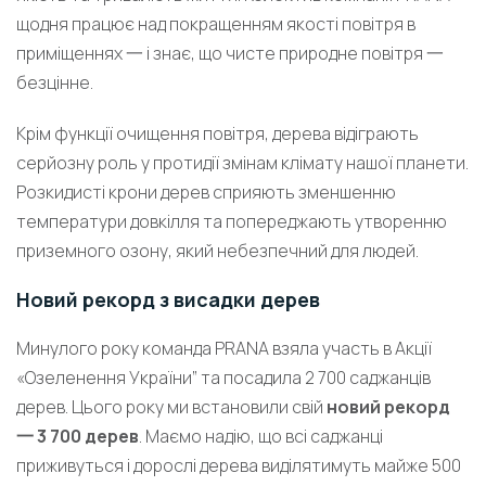
щодня працює над покращенням якості повітря в
приміщеннях 一 і знає, що чисте природне повітря 一
безцінне.
Крім функції очищення повітря, дерева відіграють
серйозну роль у протидії змінам клімату нашої планети.
Розкидисті крони дерев сприяють зменшенню
температури довкілля та попереджають утворенню
приземного озону, який небезпечний для людей.
Новий рекорд з висадки дерев
Минулого року команда PRANA взяла участь в Акції
«Озеленення України” та посадила 2 700 саджанців
дерев. Цього року ми встановили свій
новий рекорд
一 3 700 дерев
. Маємо надію, що всі саджанці
приживуться і дорослі дерева виділятимуть майже 500