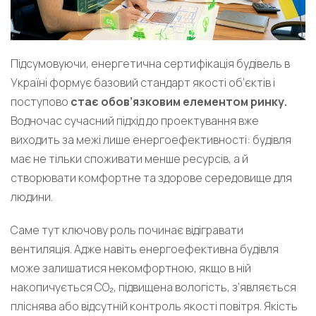
Підсумовуючи, енергетична сертифікація будівель в
Україні формує базовий стандарт якості об’єктів і
поступово
стає обов’язковим елементом ринку.
Водночас сучасний підхід до проектування вже
виходить за межі лише енергоефективності: будівля
має не тільки споживати менше ресурсів, а й
створювати комфортне та здорове середовище для
людини.
Саме тут ключову роль починає відігравати
вентиляція. Адже навіть енергоефективна будівля
може залишатися некомфортною, якщо в ній
накопичується CO₂, підвищена вологість, з’являється
пліснява або відсутній контроль якості повітря. Якість