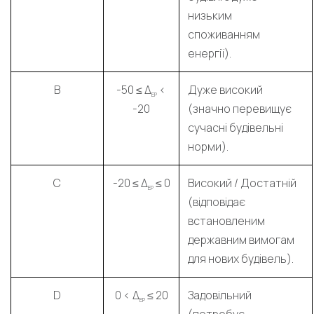
низьким
споживанням
енергії).
B
-50 ≤ Δ
<
Дуже високий
EP
-20
(значно перевищує
сучасні будівельні
норми).
C
-20 ≤ Δ
≤ 0
Високий / Достатній
EP
(відповідає
встановленим
державним вимогам
для нових будівель).
D
0 < Δ
≤ 20
Задовільний
EP