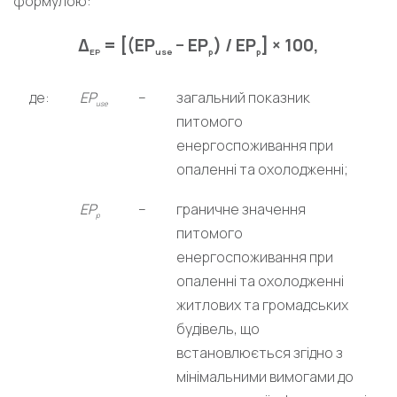
формулою:
Δ
= [(EP
− EP
) / EP
] × 100,
EP
use
p
p
де:
EP
–
загальний показник
use
питомого
енергоспоживання при
опаленні та охолодженні;
EP
–
граничне значення
p
питомого
енергоспоживання при
опаленні та охолодженні
житлових та громадських
будівель, що
встановлюється згідно з
мінімальними вимогами до