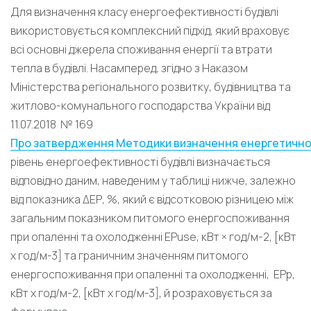
Для визначення класу енергоефективності будівлі
використовується комплексний підхід, який враховує
всі основні джерела споживання енергії та втрати
тепла в будівлі. Насамперед, згідно з Наказом
Міністерства регіонального розвитку, будівництва та
житлово-комунального господарства України від
11.07.2018 № 169
Про затвердження Методики визначення енергетичної
рівень енергоефективності будівлі визначається
відповідно даним, наведеним у таблиці нижче, залежно
від показника ΔЕР, %, який є відсотковою різницею між
загальним показником питомого енергоспоживання
при опаленні та охолодженні EРuse, кВт × год/м-2, [кВт
х год/м-3] та граничним значенням питомого
енергоспоживання при опаленні та охолодженні, EРр,
кВт х год/м-2, [кВт х год/м-3], й розраховується за