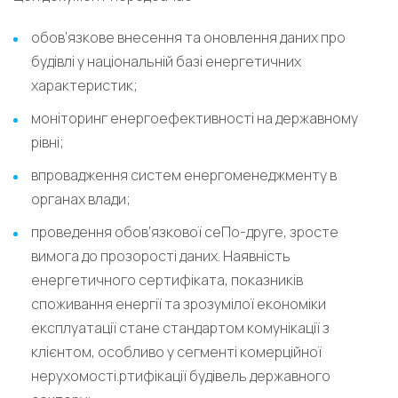
обов’язкове внесення та оновлення даних про
будівлі у національній базі енергетичних
характеристик;
моніторинг енергоефективності на державному
рівні;
впровадження систем енергоменеджменту в
органах влади;
проведення обов’язкової сеПо-друге, зросте
вимога до прозорості даних. Наявність
енергетичного сертифіката, показників
споживання енергії та зрозумілої економіки
експлуатації стане стандартом комунікації з
клієнтом, особливо у сегменті комерційної
нерухомості.ртифікації будівель державного