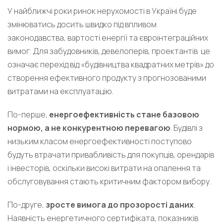
У найближчі роки ринок нерухомості в Україні буде
змінюватись досить швидко під впливом
законодавства, вартості енергії та євроінтеграційних
вимог. Для забудовників, девелоперів, проектантів це
означає перехід від «будівництва квадратних метрів» до
створення ефективного продукту з прогнозованими
витратами на експлуатацію.
По-перше,
енергоефективність стане базовою
нормою, а не конкурентною перевагою
. Будівлі з
низьким класом енергоефективності поступово
будуть втрачати привабливість для покупців, орендарів
і інвесторів, оскільки високі витрати на опалення та
обслуговування стають критичним фактором вибору.
По-друге,
зросте вимога до прозорості даних
.
Наявність енергетичного сертифіката, показників