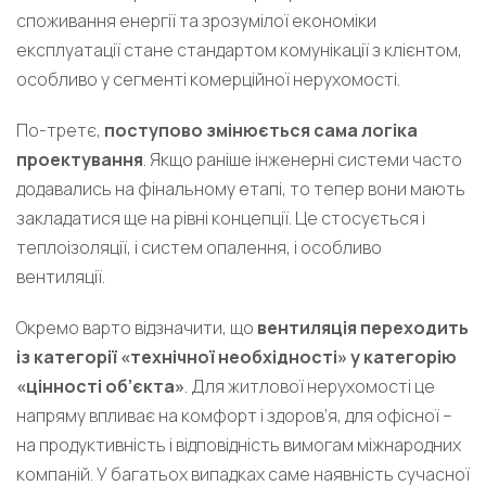
споживання енергії та зрозумілої економіки
експлуатації стане стандартом комунікації з клієнтом,
особливо у сегменті комерційної нерухомості.
По-третє,
поступово змінюється сама логіка
проектування
. Якщо раніше інженерні системи часто
додавались на фінальному етапі, то тепер вони мають
закладатися ще на рівні концепції. Це стосується і
теплоізоляції, і систем опалення, і особливо
вентиляції.
Окремо варто відзначити, що
вентиляція переходить
із категорії «технічної необхідності» у категорію
«цінності об’єкта»
. Для житлової нерухомості це
напряму впливає на комфорт і здоров’я, для офісної –
на продуктивність і відповідність вимогам міжнародних
компаній. У багатьох випадках саме наявність сучасної