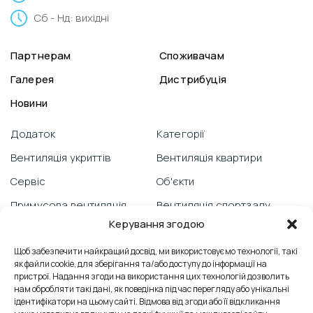
Сб - Нд: вихідні
Партнерам
Споживачам
Галерея
Дистрибуція
Новини
Додаток
Категорії
Вентиляція укриттів
Вентиляція квартири
Сервіс
Об'єкти
Примусова вентиляція
Вентиляція спортзалу
Керування згодою
Гарантія
Відеоблог
PRANA зі смартфону
Щоб забезпечити найкращий досвід, ми використовуємо технології, такі
Вентиляція школи
як файли cookie, для зберігання та/або доступу до інформації на
Технічна підтримка
Відгуки
пристрої. Надання згоди на використання цих технологій дозволить
нам обробляти такі дані, як поведінка під час перегляду або унікальні
Боротьба з пліснявою
Вентиляція офісу
ідентифікатори на цьому сайті. Відмова від згоди або її відкликання