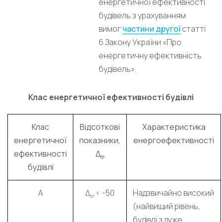
енергетичної ефективності
будівель з урахуванням
вимог
частини другої
статті
6 Закону України «Про
енергетичну ефективність
будівель».
Клас енергетичної ефективності будівлі
Клас
Відсоткові
Характеристика
енергетичної
показники,
енергоефективності
ефективності
Δ
EP
будівлі
A
Δ
< -50
Надзвичайно високий
EP
(найвищий рівень,
будівлі з дуже