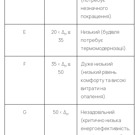
(потребує
незначного
покращення).
E
20 < Δ
≤
Низький (будівля
EP
35
потребує
термомодернізації).
F
35 < Δ
≤
Дуже низький
EP
50
(низький рівень
комфорту та високі
витрати на
опалення).
G
50 < Δ
Незадовільний
EP
(критично низька
енергоефективність,