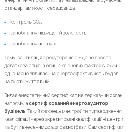
енергетичні показники, а й на відповідність сучасним
стандартам якості середовища:
контроль CO₂;
запобігання підвищеній вологості;
запобігання плісняві.
Тому, вентиляція з рекуперацією – це не просто
додаткова опція, а один із ключових факторів, який
одночасно впливає і на енергоефективність будівлі, і
на якість життя в ній.
Видає енергетичний сертифікат не державний орган
напряму, а
сертифікований енергоаудитор
будівель
. Такий фахівець має пройти підтвердження
кваліфікації через акредитовані кваліфікаційні центри
та бути внесеним до відповідної бази. Сам сертифікат