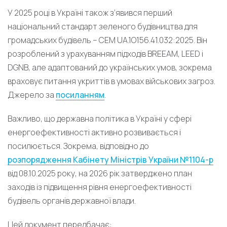
У 2025 році в Україні також з’явився перший
національний стандарт зеленого будівництва для
громадських будівель – СЕМ UA.1О156.41.032:2025. Він
розроблений з урахуванням підходів BREEAM, LEED і
DGNB, але адаптований до українських умов, зокрема
враховує питання укриттів в умовах військових загроз.
Джерело за
посиланням
.
Важливо, що державна політика в Україні у сфері
енергоефективності активно розвивається і
посилюється. Зокрема, відповідно до
розпорядження Кабінету Міністрів України №1104-р
від 08.10.2025 року, на 2026 рік затверджено план
заходів із підвищення рівня енергоефективності
будівель органів державної влади.
Цей документ передбачає: