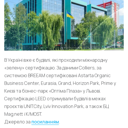
В Україні вже є будівлі, які проходили міжнародну
«зелену» сертифікацію. За даними Colliers, за
системою BREEAM сертифіковані Astarta Organic
Business Center, Eurasia, Grand, Horizon Park, Prime у
Києві та бізнес-парк «Оптіма Плаза» у Львові.
Сертифікацію LEED отримували будівлі в межах
проєктів UNIT.City, Lviv Innovation Park, а також БЦ
Mag.nett і K/MOST.
Джерело за
посиланням
.