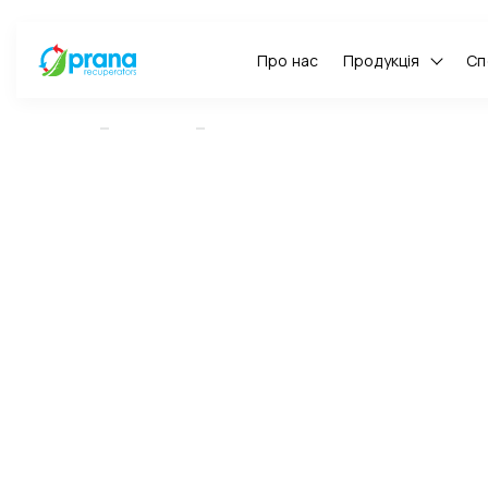
Про нас
Продукція
Сп
ГОЛОВНА
НОВИНИ
БЕРЕЗЕНЬ РОЗПОЧИНАЄТЬСЯ З ГАРНИХ 
Березе
новин