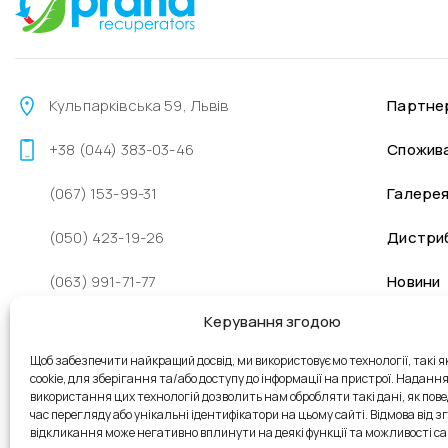
Кульпарківська 59, Львів
Партне
+38 (044) 383-03-46
Спожив
(067) 153-99-31
Галере
(050) 423-19-26
Дистри
(063) 991-71-77
Новини
Керування згодою
sales@prana.org.ua
Щоб забезпечити найкращий досвід, ми використовуємо технології, такі я
+38 (096) 262-48-98
cookie, для зберігання та/або доступу до інформації на пристрої. Наданн
використання цих технологій дозволить нам обробляти такі дані, як пове
Пн - Пт: 9:00 - 18:00
час перегляду або унікальні ідентифікатори на цьому сайті. Відмова від зго
відкликання може негативно вплинути на деякі функції та можливості са