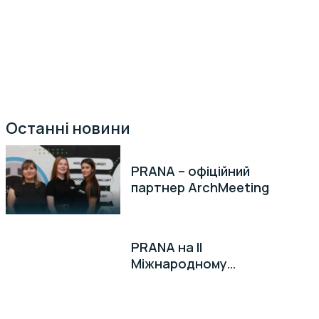
івного
Останні новини
PRANA – офіційний
партнер ArchMeeting
PRANA на II
Міжнародному
торговельному форумі