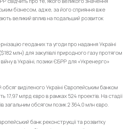
Р свідчить про те, якого великого значення
ським бізнесом, адже, за його сприяння вже
мають великий вплив на подальший розвиток
нізацію геоданих та угоди про надання Україні
($182 млн) для закупівлі природного газу протягом
війну в Україні, позики ЄБРР для «Укренерго»
й обсяг виділеного Україні Європейським банком
ь 17,97 млрд євро в рамках 524 проектів. На стадії
тів загальним обсягом позик 2 364,0 млн євро.
Європейський банк реконструкції та розвитку