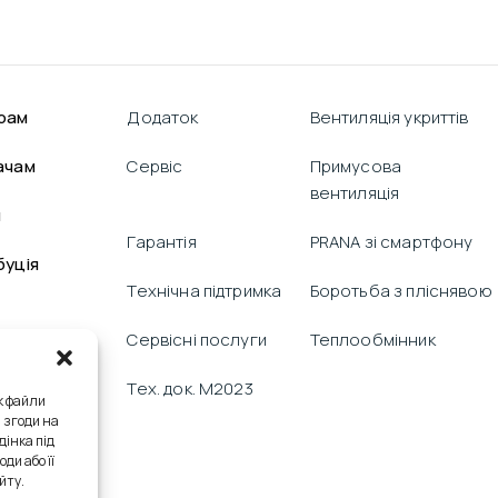
рам
Додаток
Вентиляція укриттів
ачам
Сервіс
Примусова
вентиляція
я
Гарантія
PRANA зі смартфону
буція
Технічна підтримка
Боротьба з пліснявою
Сервісні послуги
Теплообмінник
Тех. док. M2023
к файли
я згоди на
дінка під
ди або її
йту.