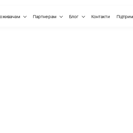
оживачам
Партнерам
Блог
Контакти
Підтри
НОВИН: ВІДБУЛАСЯ РОБОЧА ЗУСТРІЧ ПРЕДСТАВНИКІВ ЄБРР ТА КЕРІВНО
нь розпочинається з
: відбулася робоча з