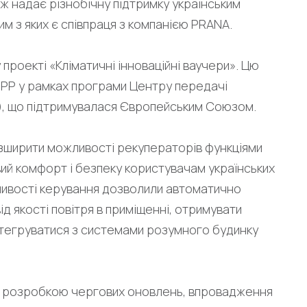
ж надає різнобічну підтримку українським
им з яких є співпраця з компанією PRANA.
проекті «Кліматичні інноваційні ваучери». Цю
ЄБРР у рамках програми Центру передачі
C), що підтримувалася Європейським Союзом.
зширити можливості рекуператорів функціями
й комфорт і безпеку користувачам українських
ожливості керування дозволили автоматично
д якості повітря в приміщенні, отримувати
нтегруватися з системами розумного будинку
ад розробкою чергових оновлень, впровадження