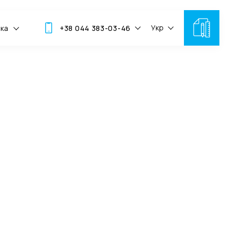
Укр
мка
+38 044 383-03-46
ГО СКЛАДУ PRANA!
 гарних
устріч