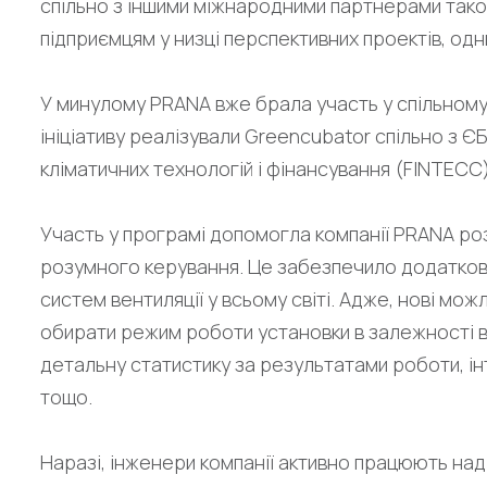
спільно з іншими міжнародними партнерами тако
підприємцям у низці перспективних проектів, одн
У минулому PRANA вже брала участь у спільному 
ініціативу реалізували Greencubator спільно з 
кліматичних технологій і фінансування (FINTEC
Участь у програмі допомогла компанії PRANA ро
розумного керування. Це забезпечило додаткови
систем вентиляції у всьому світі. Адже, нові м
обирати режим роботи установки в залежності ві
детальну статистику за результатами роботи, і
тощо.
Наразі, інженери компанії активно працюють н