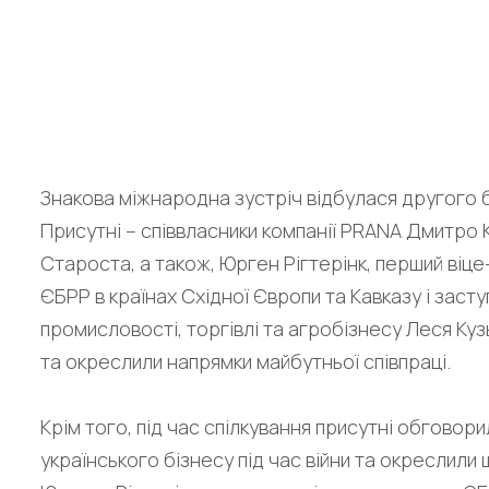
предс
Знакова міжнародна зустріч відбулася другого б
Присутні – співвласники компанії PRANA Дмитро 
Староста, а також, Юрген Рігтерінк, перший ві
ЄБРР в країнах Східної Європи та Кавказу і заст
промисловості, торгівлі та агробізнесу Леся Ку
та окреслили напрямки майбутньої співпраці.
Крім того, під час спілкування присутні обговор
українського бізнесу під час війни та окреслили ш