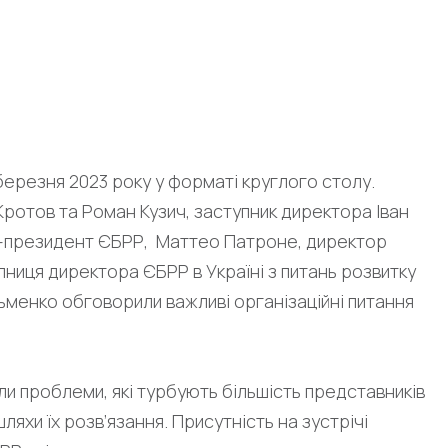
тавників ЄБРР та кер
складу PRANA!
ерезня 2023 року у форматі круглого столу.
Кротов та Роман Кузич, заступник директора Іван
це-президент ЄБРР, Маттео Патроне, директор
упниця директора ЄБРР в Україні з питань розвитку
зьменко обговорили важливі організаційні питання
или проблеми, які турбують більшість представників
ляхи їх розв’язання. Присутність на зустрічі