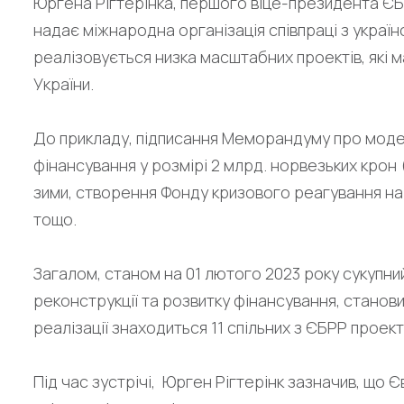
Юргена Рігтерінка, першого віце-президента ЄБР
надає міжнародна організація співпраці з україн
реалізовується низка масштабних проектів, які 
України.
До прикладу, підписання Меморандуму про модер
фінансування у розмірі 2 млрд. норвезьких крон 
зими, створення Фонду кризового реагування на 
тощо.
Загалом, станом на 01 лютого 2023 року сукупни
реконструкції та розвитку фінансування, становит
реалізації знаходиться 11 спільних з ЄБРР проек
Під час зустрічі, Юрген Рігтерінк зазначив, що 