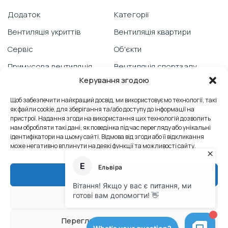
Додаток
Категорії
Вентиляція укриттів
Вентиляція квартири
Сервіс
Об'єкти
Примусова вентиляція
Вентиляція спортзалу
Керування згодою
Гарантія
Відеоблог
PRANA зі смартфону
Щоб забезпечити найкращий досвід, ми використовуємо технології, такі
Вентиляція школи
як файли cookie, для зберігання та/або доступу до інформації на
Технічна підтримка
Відгуки
пристрої. Надання згоди на використання цих технологій дозволить
нам обробляти такі дані, як поведінка під час перегляду або унікальні
Боротьба з пліснявою
Вентиляція офісу
ідентифікатори на цьому сайті. Відмова від згоди або її відкликання
може негативно вплинути на деякі функції та можливості сайту.
Сервісні послуги
Контакти
Теплообмінник
Промислова вентиляція
Прийняти
Тех. док. M2023
Відхилити
© Офіційний сайт виробника PRANA
Переглянути налаштування
Політика конфіденційності