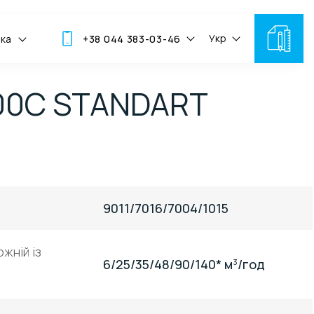
Укр
мка
+38 044 383-03-46
00C STANDART
9011/7016/7004/1015
жній із
6/25/35/48/90/140* м
/год
3