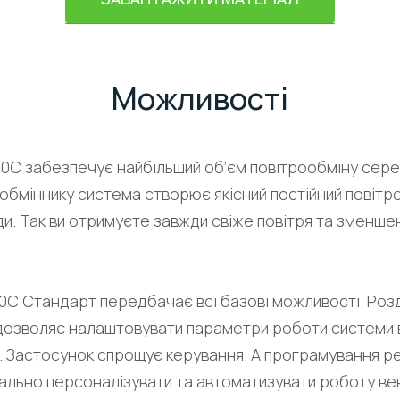
Можливості
C забезпечує найбільший об’єм повітрообміну серед 
обміннику система створює якісний постійний повітро
и. Так ви отримуєте завжди свіже повітря та зменше
С Стандарт передбачає всі базові можливості. Роз
дозволяє налаштовувати параметри роботи системи 
. Застосунок спрощує керування. А програмування 
льно персоналізувати та автоматизувати роботу вен