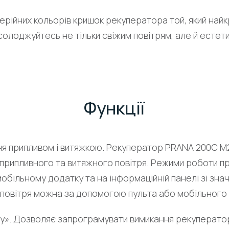
ерійних кольорів кришок рекуператора той, який най
солоджуйтесь не тільки свіжим повітрям, але й есте
Функції
ня припливом і витяжкою. Рекуператор PRANA 200C 
припливного та витяжного повітря. Режими роботи пр
більному додатку та на інформаційній панелі зі значе
 повітря можна за допомогою пульта або мобільного
ну». Дозволяє запрограмувати вимикання рекуперато