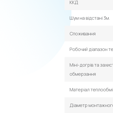
ККД
Шум на відстані 3м.
Споживання
Робочий діапазон т
Міні-догрів та захис
обмерзання
Матеріал теплообмі
Діаметр монтажног