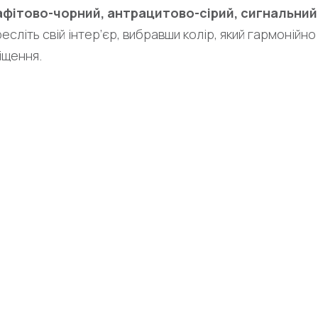
афітово-чорний, антрацитово-сірий, сигнальний 
есліть свій інтер’єр, вибравши колір, який гармонійн
іщення.