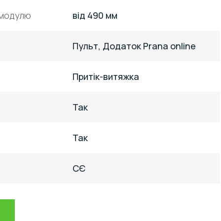
 модулю
від 490 мм
Пульт, Додаток Prana online
Притік-витяжка
Так
Так
СЄ