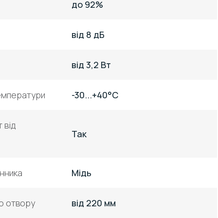
до 92%
від 8 дБ
від 3,2 Вт
емператури
-30...+40°C
т від
Так
нника
Мідь
о отвору
від 220 мм