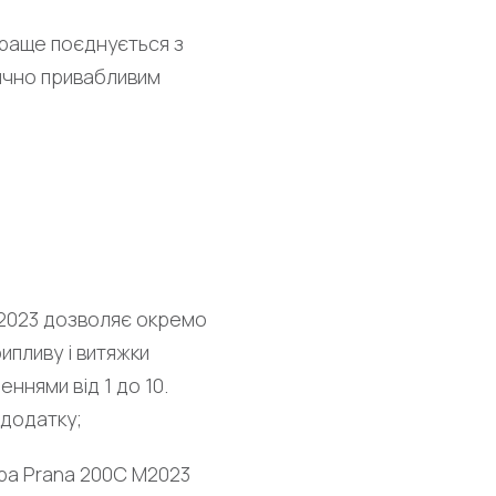
краще поєднується з
тично привабливим
M2023 дозволяє окремо
ипливу і витяжки
ннями від 1 до 10.
 додатку;
ра Prana 200C M2023