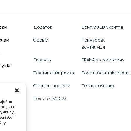
рам
Додаток
Вентиляція укриттів
ачам
Сервіс
Примусова
вентиляція
я
Гарантія
PRANA зі смартфону
буція
Технічна підтримка
Боротьба з пліснявою
Сервісні послуги
Теплообмінник
Тех. док. M2023
к файли
я згоди на
дінка під
ди або її
йту.