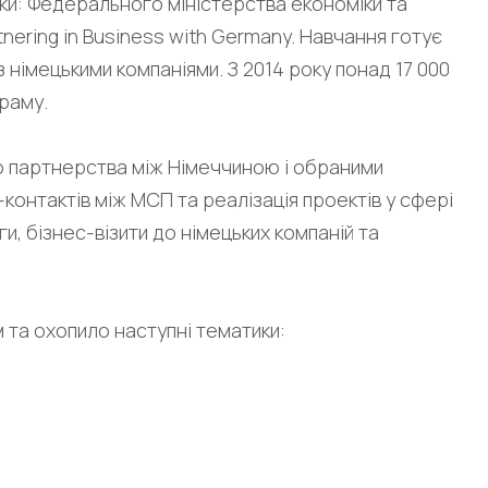
ки: Федерального міністерства економіки та
rtnering in Business with Germany. Навчання готує
з німецькими компаніями. З 2014 року понад 17 000
граму.
о партнерства між Німеччиною і обраними
контактів між МСП та реалізація проектів у сфері
и, бізнес-візити до німецьких компаній та
м та охопило наступні тематики: