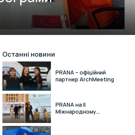
Останні новини
PRANA – офіційний
партнер ArchMeeting
PRANA на II
Міжнародному
торговельному форумі