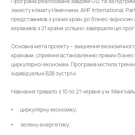
Програма реалізована завдяки GIZ та за підтрим
захисту клімату Німеччини, AHP International, Pa
представників з різних країн до бізнес-відносин 
керівників з 21 країни успішно завершили цю про
Основна мета проекту – зміцнення економічног
країнами, сприяння встановленню прямих бізнес-
циркулярної економіки. Програма містила тренінг
індивідуальні B2B зустрічі.
Навчання тривало з 10 по 21 червня у м. Мангхай
циркулярну економіку;
зелену енергетику;