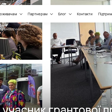
оживачам
Партнерам
Блог
Контакти
Підтри
И В НІМЕЧЧИНІ!
 учасник грантової 