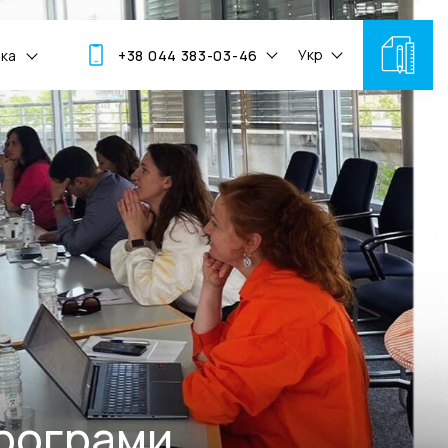
Укр
мка
+38 044 383-03-46
програми