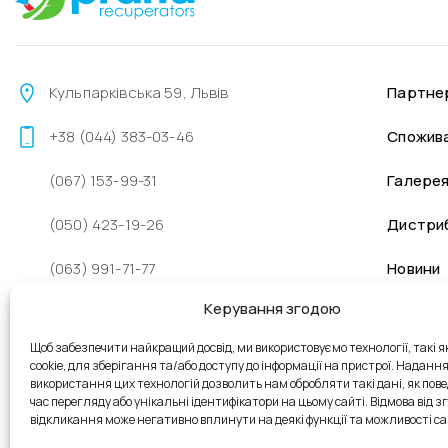
Кульпарківська 59, Львів
Партне
+38 (044) 383-03-46
Спожив
(067) 153-99-31
Галере
(050) 423-19-26
Дистри
(063) 991-71-77
Новини
Керування згодою
sales@prana.org.ua
Щоб забезпечити найкращий досвід, ми використовуємо технології, такі я
+38 (096) 262-48-98
cookie, для зберігання та/або доступу до інформації на пристрої. Наданн
використання цих технологій дозволить нам обробляти такі дані, як пове
Пн - Пт: 9:00 - 18:00
час перегляду або унікальні ідентифікатори на цьому сайті. Відмова від зго
відкликання може негативно вплинути на деякі функції та можливості са
Сб - Нд: вихідні