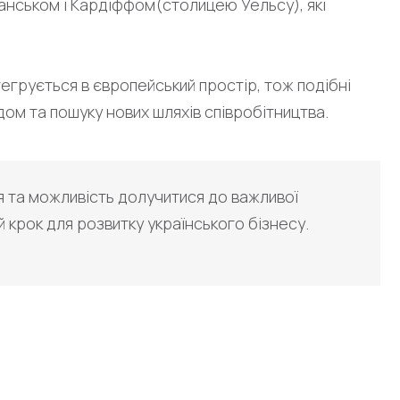
анськом і Кардіффом(столицею Уельсу), які
тегрується в європейський простір, тож подібні
ом та пошуку нових шляхів співробітництва.
 та можливість долучитися до важливої
ий крок для розвитку українського бізнесу.