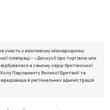
Україна–Британія
ла участь у важливому міжнародному
ої співпраці – «Дискусії про торгівлю між
 відбувалася в самому серці британської
-Холу Парламенту Великої Британії та
середовища й регіональних адміністрацій