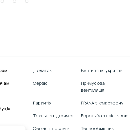
рам
Додаток
Вентиляція укриттів
ачам
Сервіс
Примусова
вентиляція
я
Гарантія
PRANA зі смартфону
буція
Технічна підтримка
Боротьба з пліснявою
Сервісні послуги
Теплообмінник