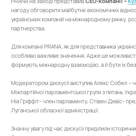
PRANA на заході представив
СЕО-компанії –
Ку
нагоду обговорити майбутнє економічних віднос
українських компаній на міжнародному ринку, ро
партнерства.
Для компанії PRANA, як для представника українс
особливо важливе значення. Адже це можливість
формують міжнародну взаємодію, а й бути їх бе
Модератором дискусії виступив Алекс Собел – ч
Міжпартійної парламентської групи з питань Укра
Ніа Гріффіт- член парламенту, Стівен Девіс- пре
Луганської обласної адміністрації.
Значну увагу під час дискусії приділили історич