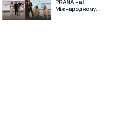
PRANA на II
Міжнародному
торговельному форумі