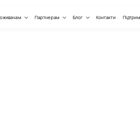
оживачам
Партнерам
Блог
Контакти
Підтри
РАЇНА–БРИТАНІЯ
 на торговельній ди