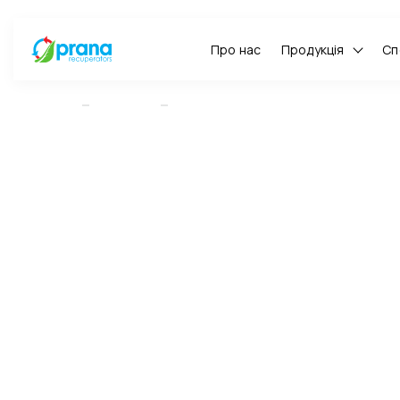
Про нас
Продукція
Сп
ГОЛОВНА
НОВИНИ
PRANA НА ТОРГОВЕЛЬНІЙ ДИСКУСІЇ УК
PRANA