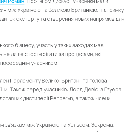
зич Роман
. Протягом дискусії учасники мали
ин між Україною та Великою Британією, підтримку
звиток експорту та створення нових напрямків для
ького бізнесу, участь у таких заходах має
 не лише спостерігати за процесами, які
зпосереднім учасником.
лен Парламенту Великої Британії та голова
їни. Також серед учасників: Лорд Девіс із Гауера,
дставник дистилерії Penderyn, а також члени
ним зв’язкам між Україною та Уельсом. Зокрема,