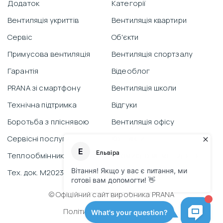
Додаток
Категорії
Вентиляція укриттів
Вентиляція квартири
Сервіс
Об'єкти
Примусова вентиляція
Вентиляція спортзалу
Гарантія
Відеоблог
PRANA зі смартфону
Вентиляція школи
Технічна підтримка
Відгуки
Боротьба з пліснявою
Вентиляція офісу
Сервісні послуги
Контакти
Теплообмінник
Промислова вентиляція
Тех. док. M2023
© Офіційний сайт виробника PRANA
Політика конфіденційності