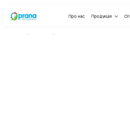
Про нас
Продукція
Сп
ГОЛОВНА
НОВИНИ
PRANA НА REBUILD UKRAINE В ПОЛЬЩІ