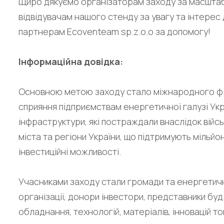
Щиро дякуємо організаторам заходу за масштабн
відвідувачам нашого стенду за увагу та інтерес 
партнерам Ecoventeam sp.z.o.o за допомогу!
Інформаційна довідка:
Основною метою заходу стало міжнародного фін
сприяння підприємствам енергетичної галузі Укра
інфраструктури, які постраждали внаслідок військ
міста та регіони України, що підтримують мільй
інвестиційні можливості.
Учасниками заходу стали громади та енергетичні
організації, донори інвестори, представники бу
обладнання, технологій, матеріалів, інновацій т