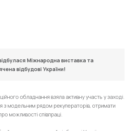
на ReBuild Ukraine в
 відбулася Міжнародна виставка та
ячена відбудові України!
ційного обладнання взяла активну участь у заході.
ся з модельним рядом рекуператорів, отримати
про можливості співпраці.