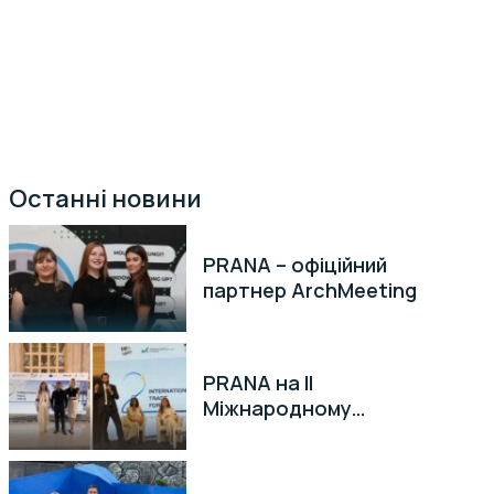
 Польщі
Останні новини
PRANA – офіційний
партнер ArchMeeting
PRANA на II
Міжнародному
торговельному форумі