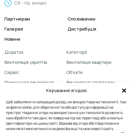
Сб - Нд: вихідні
Партнерам
Споживачам
Галерея
Дистрибуція
Новини
Додаток
Категорії
Вентиляція укриттів
Вентиляція квартири
Сервіс
Об'єкти
Примусова вентиляція
Вентиляція спортзалу
Керування згодою
Гарантія
Відеоблог
PRANA зі смартфону
Щоб забезпечити найкращий досвід, ми використовуємо технології, такі
Вентиляція школи
як файли cookie, для зберігання та/або доступу до інформації на
Технічна підтримка
Відгуки
пристрої. Надання згоди на використання цих технологій дозволить
нам обробляти такі дані, як поведінка під час перегляду або унікальні
Боротьба з пліснявою
Вентиляція офісу
ідентифікатори на цьому сайті. Відмова від згоди або її відкликання
може негативно вплинути на деякі функції та можливості сайту.
Сервісні послуги
Контакти