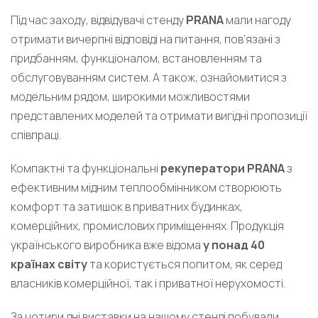
Під час заходу, відвідувачі стенду
PRANA
мали нагоду
отримати вичерпні відповіді на питання, пов’язані з
придбанням, функціоналом, встановленням та
обслуговуванням систем. А також, ознайомитися з
модельним рядом, широкими можливостями
представлених моделей та отримати вигідні пропозиції
співпраці.
Компактні та функціональні
рекуператори PRANA
з
ефективним мідним теплообмінником створюють
комфорт та затишок в приватних будинках,
комерційних, промислових приміщеннях. Продукція
українського виробника вже відома
у понад 40
країнах світу
та користується попитом, як серед
власників комерційної, так і приватної нерухомості.
За чотири дні виставки на нашому стенді побували