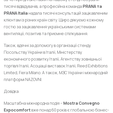
тисячі відвідувачів, а професійна команда
PRANA та
PRANA Italia
надала тисячі консультацій зацікавленим
клієнтам із різних країн світу. Щиро дякуємо кожному
гостю за зацікавлення українськими системами
вентиляції, позитив та приємне спілкування.
Також, вдячні за допомогу в організації стенду
Посольству України в Італії, Міністерству
економічного розвитку Італії, Агентству зовнішньої
торгівлі Італії, Асоціації виставок Італії, Reed Exhibitions
Limited, Fiera Milano. А також, МЗС України і міжнародній
платформі NAZOVNI.
Довідка:
Масштабна міжнародна подія –
Mostra Convegno
Expocomfort
вже понад 60 років є глобальною бізнес-