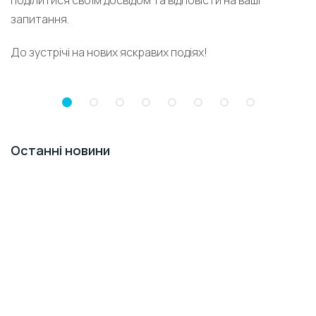
поділитися своїм досвідом та відповісти на ваші
запитання.
До зустрічі на нових яскравих подіях!
Останні новини