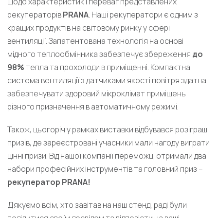
щодо характеристик і переваг представлених
рекуператорів
PRANA
. Наші рекуператори є одним з
кращих продуктів на світовому ринку у сфері
вентиляції. Запатентована технологія на основі
мідного теплообмінника забезпечує збереження
до
98%
тепла та прохолоди в приміщенні. Компактна
система вентиляції з датчиками якості повітря здатна
забезпечувати здоровий мікроклімат приміщень
різного призначення в автоматичному режимі.
Також, цьогоріч у рамках виставки відбувався розіграш
призів, де зареєстровані учасники мали нагоду виграти
цінні призи. Від нашої компанії переможці отримали два
набори професійних інструментів та головний приз –
рекуператор PRANA!
Дякуємо всім, хто завітав на наш стенд, раді були