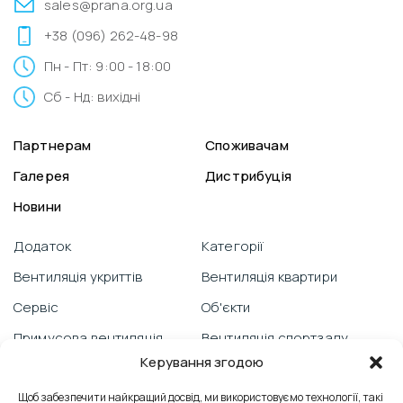
sales@prana.org.ua
+38 (096) 262-48-98
Пн - Пт: 9:00 - 18:00
Сб - Нд: вихідні
Партнерам
Споживачам
Галерея
Дистрибуція
Новини
Додаток
Категорії
Вентиляція укриттів
Вентиляція квартири
Сервіс
Об'єкти
Примусова вентиляція
Вентиляція спортзалу
Керування згодою
Гарантія
Відеоблог
Щоб забезпечити найкращий досвід, ми використовуємо технології, такі
PRANA зі смартфону
Вентиляція школи