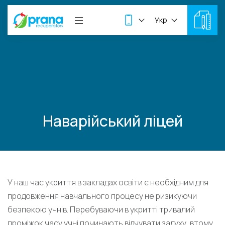
Укр
Наварійський ліцей
У наш час укриття в закладах освіти є необхідним для
продовження навчального процесу не ризикуючи
безпекою учнів. Перебуваючи в укритті тривалий
проміжок часу учні починають відчувати задуху, втому