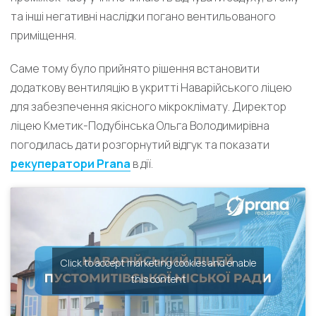
та інші негативні наслідки погано вентильованого
приміщення.
Саме тому було прийнято рішення встановити
додаткову вентиляцію в укритті Наварійського ліцею
для забезпечення якісного мікроклімату. Директор
ліцею Кметик-Подубінська Ольга Володимирівна
погодилась дати розгорнутий відгук та показати
рекуператори Prana
в дії.
Click to accept marketing cookies and enable
this content