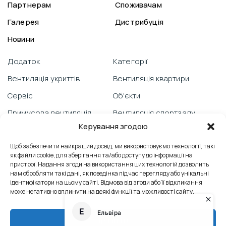
Партнерам
Споживачам
Галерея
Дистрибуція
Новини
Додаток
Категорії
Вентиляція укриттів
Вентиляція квартири
Сервіс
Об'єкти
Примусова вентиляція
Вентиляція спортзалу
Керування згодою
Гарантія
Відеоблог
Щоб забезпечити найкращий досвід, ми використовуємо технології, такі
PRANA зі смартфону
Вентиляція школи
як файли cookie, для зберігання та/або доступу до інформації на
Технічна підтримка
Відгуки
пристрої. Надання згоди на використання цих технологій дозволить
нам обробляти такі дані, як поведінка під час перегляду або унікальні
Боротьба з пліснявою
Вентиляція офісу
ідентифікатори на цьому сайті. Відмова від згоди або її відкликання
може негативно вплинути на деякі функції та можливості сайту.
Сервісні послуги
Контакти
Теплообмінник
Промислова вентиляція
Прийняти