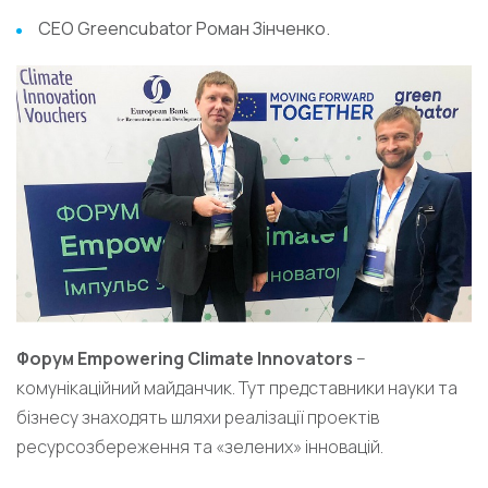
CEO Greencubator Роман Зінченко.
Форум Empowering Climate Innovators
–
комунікаційний майданчик. Тут представники науки та
бізнесу знаходять шляхи реалізації проектів
ресурсозбереження та «зелених» інновацій.