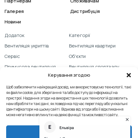
Партнерам
Споживачам
Галерея
Дистрибуція
Новини
Додаток
Категорії
Вентиляція укриттів
Вентиляція квартири
Сервіс
Об'єкти
Примусова вентиляція
Вентиляція спортзалу
Керування згодою
Гарантія
Відеоблог
PRANA зі смартфону
Щоб забезпечити найкращий досвід, ми використовуємо технології, такі
Вентиляція школи
як файли cookie, для зберігання та/або доступу до інформації на
Технічна підтримка
Відгуки
пристрої. Надання згоди на використання цих технологій дозволить
нам обробляти такі дані, як поведінка під час перегляду або унікальні
Боротьба з пліснявою
Вентиляція офісу
ідентифікатори на цьому сайті. Відмова від згоди або її відкликання
може негативно вплинути на деякі функції та можливості сайту.
Сервісні послуги
Контакти
Теплообмінник
Промислова вентиляція
Прийняти