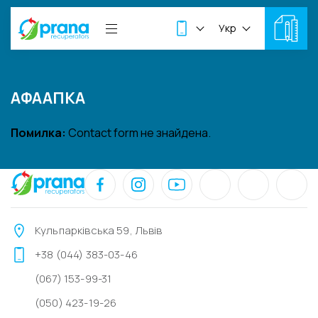
Укр
АФААПКА
Помилка:
Contact form не знайдена.
Кульпарківська 59, Львів
+38 (044) 383-03-46
(067) 153-99-31
(050) 423-19-26