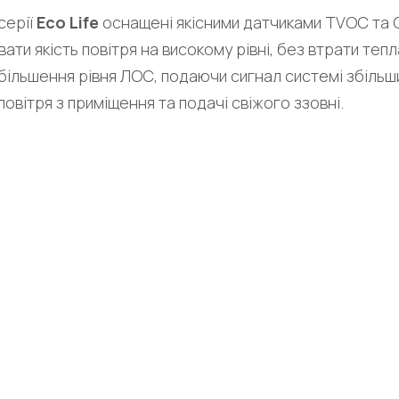
серії
Eco Life
оснащені якісними датчиками TVOC та 
ти якість повітря на високому рівні, без втрати теп
більшення рівня ЛОС, подаючи сигнал системі збільши
вітря з приміщення та подачі свіжого ззовні.