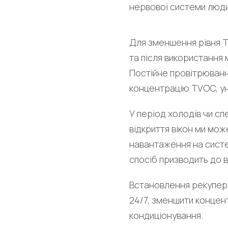
нервової системи людини
Для зменшення рівня TV
та після використання 
Постійне провітрюванн
концентрацію TVOC, ун
У період холодів чи с
відкриття вікон ми мо
навантаження на систем
спосіб призводить до 
Встановлення рекупера
24/7, зменшити концен
кондиціонування.