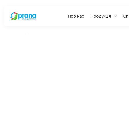
Про нас
Продукція
Сп
ГОЛОВНА
ЩО ТАКЕ TVOC ТА ЙОГО ВПЛИВ НА ЗДОРОВ’Я?
Що т