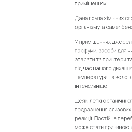
приміщеннях.
Дана група хімічних с
організму, а саме: бен
У приміщеннях джерела
парфуми, засоби для чи
апарати та принтери т
під час нашого дихання
температури та волого
інтенсивніше.
Деякі леткі органічні 
подразнення слизових 
реакції. Постійне пере
може стати причиною х