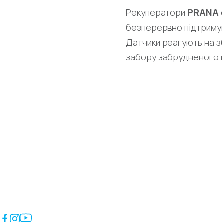
Рекуператори
PRANA
безперервно підтримува
Датчики реагують на з
забору забрудненого по