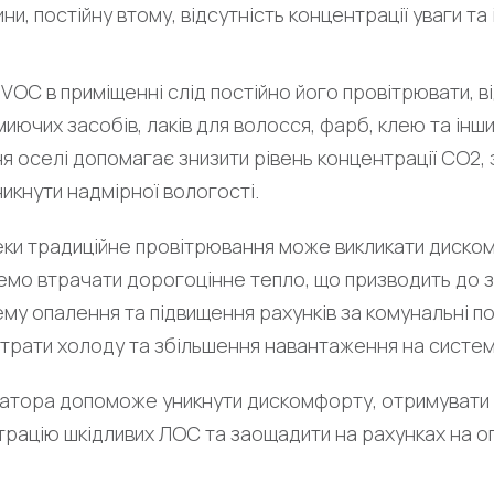
, постійну втому, відсутність концентрації уваги та і
OC в приміщенні слід постійно його провітрювати, від
миючих засобів, лаків для волосся, фарб, клею та інш
я оселі допомагає знизити рівень концентрації СО2,
икнути надмірної вологості.
пеки традиційне провітрювання може викликати диском
жемо втрачати дорогоцінне тепло, що призводить до 
у опалення та підвищення рахунків за комунальні пос
втрати холоду та збільшення навантаження на систем
тора допоможе уникнути дискомфорту, отримувати с
трацію шкідливих ЛОС та заощадити на рахунках на о