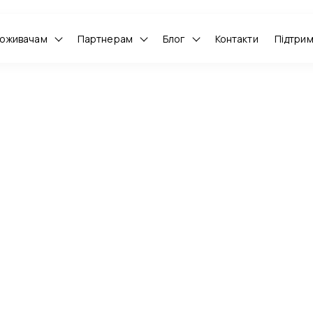
оживачам
Партнерам
Блог
Контакти
Підтри
аке TVOC та його впл