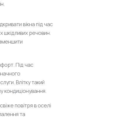
н.
кривати вікна під час
их шкідливих речовин.
 зменшити
форт. Під час
значного
луги. Влітку такий
у кондиціонування.
віже повітря в оселі
палення та