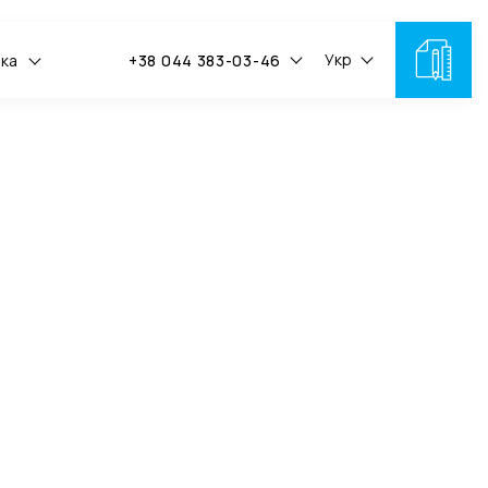
Укр
мка
+38 044 383-03-46
ив на