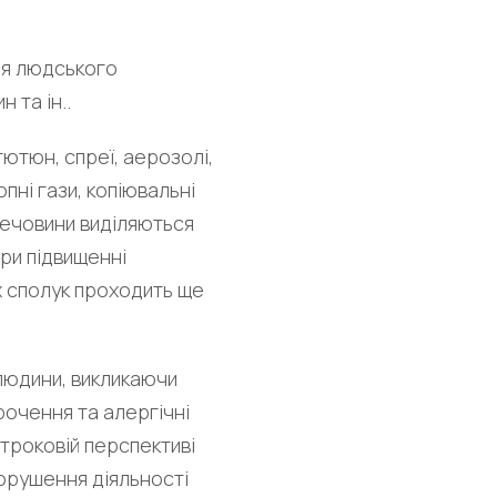
ля людського
 та ін..
ютюн, спреї, аерозолі,
пні гази, копіювальні
речовини виділяються
При підвищенні
х сполук проходить ще
 людини, викликаючи
рочення та алергічні
троковій перспективі
орушення діяльності