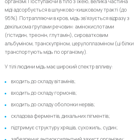
організмі. Поступаючи в тіло з їжею, велика частина
міді адсорбується в шлунково-кишковому тракті (до
95%). Потрапляючи в кров, мідь зв’язується відразу з
декількома групами речовин: амінокислотами
(гістидин, треонін, глутамін), сироватковим
альбуміном, транскупріном, церулоплазміном (ці білки
транспортують мідь по організму).
У тілі людини мідь має широкий спектр впливу:
входить до складу вітамінів;
входить до складу гормонів;
входить до складу оболонки нервів;
складова ферментів, дихальних пігментів;
підтримує структуру хрящів, сухожиль, судин;
забезпечує антиоксидантний захист організму;