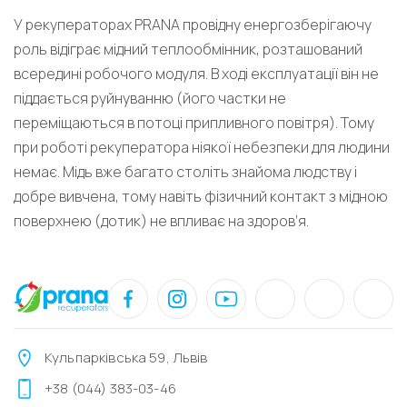
У рекуператорах PRANA провідну енергозберігаючу
роль відіграє мідний теплообмінник, розташований
всередині робочого модуля. В ході експлуатації він не
піддається руйнуванню (його частки не
переміщаються в потоці припливного повітря). Тому
при роботі рекуператора ніякої небезпеки для людини
немає. Мідь вже багато століть знайома людству і
добре вивчена, тому навіть фізичний контакт з мідною
поверхнею (дотик) не впливає на здоров’я.
Кульпарківська 59, Львів
+38 (044) 383-03-46