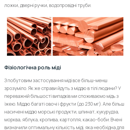
ложки, дверні ручки, водопровідні труби.
Фізіологічна роль міді
З побутовим застосування міді все більш-менш
зрозуміло. Як же справи йдуть з міддю в тілі людини? У
переважній більшості випадків ми споживаємо мідь з
їжею. Міддю багаті овочі і фрукти (до 230 мг). Але більш
насичені міддю морські продукти, шпинат, кукурудза,
морква, яблука, кропива, картопля, какао-боби. Вчені
визначили оптимальну кількість міді, яка необхідна для