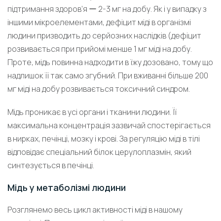
підтримання здоров’я ー 2-3 мг на добу. Як і у випадку з
іншими мікроелементами, дефіцит міді в організмі
людини призводить до серйозних наслідків (дефіцит
розвивається при прийомі менше 1 мг міді на добу.
Проте, мідь повинна надходити в їжу дозовано, тому що
надлишок її так само згубний. При вживанні більше 200
мг міді на добу розвивається токсичний синдром.
Мідь проникає в усі органи і тканини людини. Її
максимальна концентрація зазвичай спостерігається
в нирках, печінці, мозку і крові. За регуляцію міді в тілі
відповідає спеціальний білок церулоплазмін, який
синтезується в печінці.
Мідь у метаболізмі людини
Розглянемо весь цикл активності міді в нашому