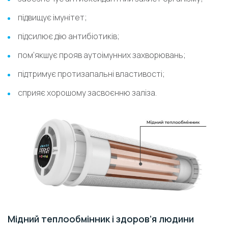
підвищує імунітет;
підсилює дію антибіотиків;
пом’якшує прояв аутоімунних захворювань;
підтримує протизапальні властивості;
сприяє хорошому засвоєнню заліза.
Мідний теплообмінник і здоров’я людини