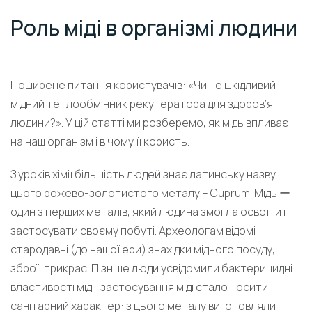
Роль міді в організмі людини
Поширене питання користувачів: «Чи не шкідливий
мідний теплообмінник рекуператора для здоров’я
людини?». У цій статті ми розберемо, як мідь впливає
на наш організм і в чому її користь.
З уроків хімії більшість людей знає латинську назву
цього рожево-золотистого металу – Cuprum. Мідь ー
один з перших металів, який людина змогла освоїти і
застосувати своєму побуті. Археологам відомі
стародавні (до нашої ери) знахідки мідного посуду,
зброї, прикрас. Пізніше люди усвідомили бактерицидні
властивості міді і застосування міді стало носити
санітарний характер: з цього металу виготовляли