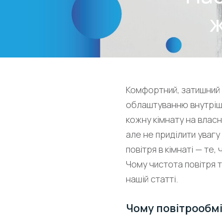
ж
Комфортний, затишний 
облаштуванню внутрішн
кожну кімнату на влас
але не приділити увагу
повітря в кімнаті — те
Чому чистота повітря 
нашій статті.
Чому повітрообмі