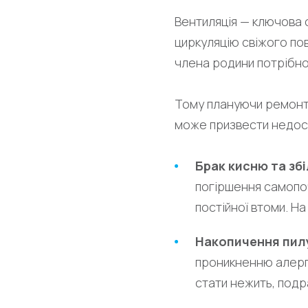
Вентиляція — ключова 
циркуляцію свіжого по
члена родини потрібно
Тому плануючи ремонт 
може призвести недост
Брак кисню та збі
погіршення самопоч
постійної втоми. Н
Накопичення пил
проникненню алерген
стати нежить, подр