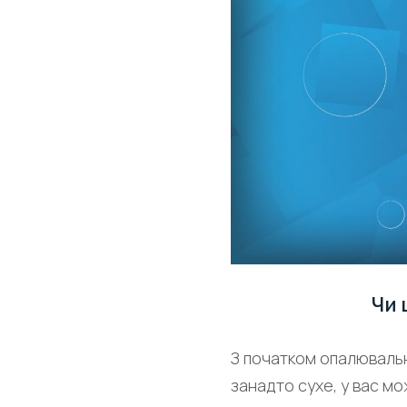
Чи 
З початком опалювальн
занадто сухе, у вас мо