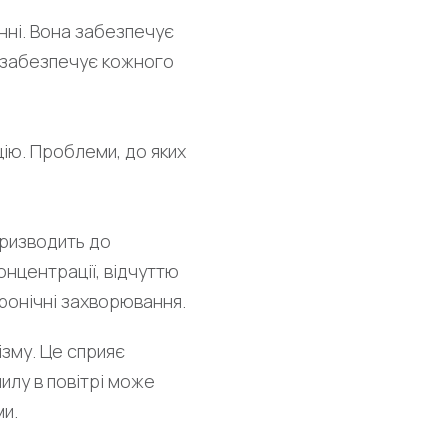
ні. Вона забезпечує
а забезпечує кожного
ію. Проблеми, до яких
ризводить до
нцентрації, відчуттю
ронічні захворювання.
ізму. Це сприяє
илу в повітрі може
и.