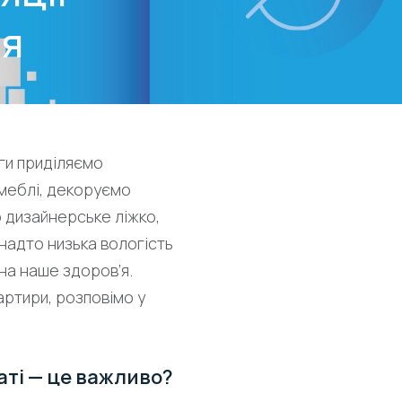
ня
ги приділяємо
меблі, декоруємо
 дизайнерське ліжко,
анадто низька вологість
 на наше здоров’я.
артири, розповімо у
аті — це важливо?