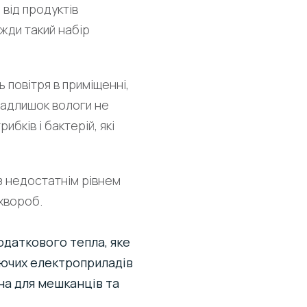
 від продуктів
вжди такий набір
ь повітря в приміщенні,
 Надлишок вологи не
ибків і бактерій, які
з недостатнім рівнем
 хвороб.
одаткового тепла, яке
юючих електроприладів
на для мешканців та