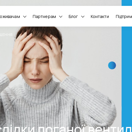
оживачам
Партнерам
Блог
Контакти
Підтри
ІЩЕННЯ
лідки поганої вентил