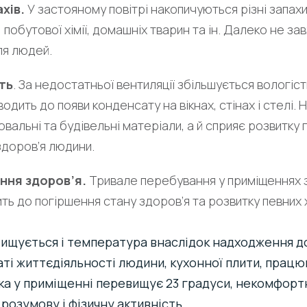
хів.
У застояному повітрі накопичуються різні запахи
 побутової хімії, домашніх тварин та ін. Далеко не за
ля людей.
ть
. За недостатньої вентиляції збільшується вологіст
одить до появи конденсату на вікнах, стінах і стелі.
вальні та будівельні матеріали, а й сприяє розвитку гр
здоров’я людини.
ння здоров’я.
Тривале перебування у приміщеннях 
ить до погіршення стану здоров’я та розвитку певних
вищується і температура внаслідок надходження д
таті життєдіяльності людини, кухонної плити, прац
ка у приміщенні перевищує 23 градуси, некомфорт
розумову і фізичну активність.