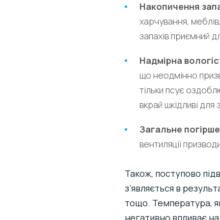
Накопичення запа
харчування, меблів,
запахів приємний д
Надмірна вологіс
що неодмінно призв
тільки псує оздоблю
вкрай шкідливі для 
Загальне погірше
вентиляції призвод
Також, поступово під
з’являється в резуль
тощо. Температура, я
негативно впливає на 