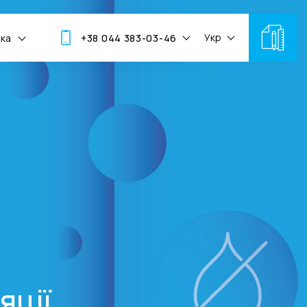
Укр
мка
+38 044 383-03-46
яції