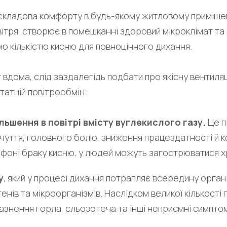
складова комфорту в будь-якому житловому приміщен
вітря, створює в помешканні здоровий мікроклімат т
ю кількістю кисню для повноцінного дихання.
вдома, слід заздалегідь подбати про якісну вентиляц
атній повітрообмін:
льшення в повітрі вмісту вуглекислого газу.
Це п
уття, головного болю, зниження працездатності й ко
а фоні браку кисню, у людей можуть загострюватися х
у
, який у процесі дихання потрапляє всередину орган
ів та мікроорганізмів. Наслідком великої кількості п
азнення горла, сльозотеча та інші неприємні симптом