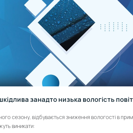
шкідлива занадто низька вологість пові
ого сезону, відбувається зниження вологості в примі
жуть виникати: