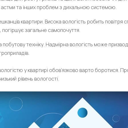
, астми та інших проблем з дихальною системою.
канців квартири. Висока вологість робить повітря с
 погіршує загальне самопочуття.
а побутову техніку. Надмірна вологість може призв
троприладів.
вологістю у квартирі обов’язково варто боротися. П
изький рівень вологості.