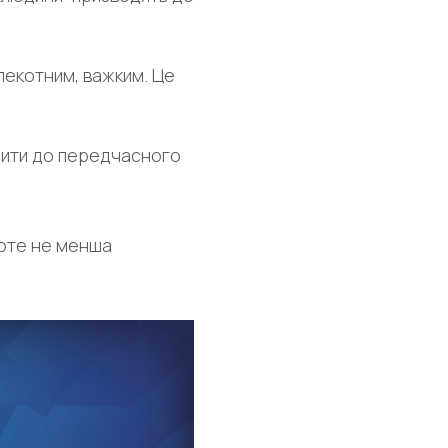
пекотним, важким. Це
одити до передчасного
роте не менша