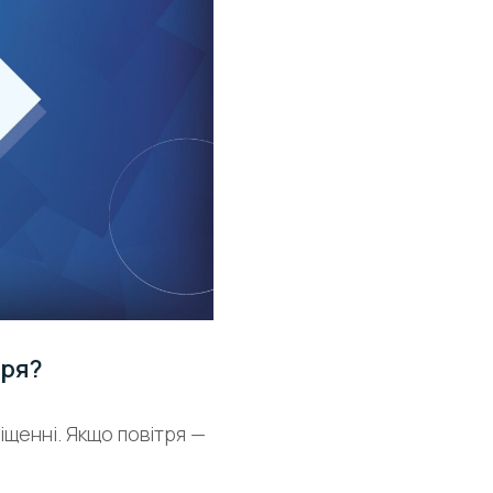
тря?
щенні. Якщо повітря —