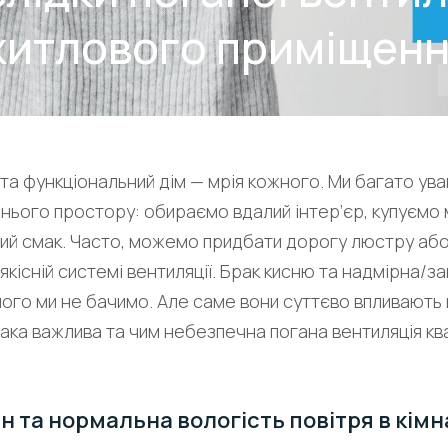
итлового приміщен
та функціональний дім — мрія кожного. Ми багато ува
ього простору: обираємо вдалий інтер’єр, купуємо 
ний смак. Часто, можемо придбати дорогу люстру або
 якісній системі вентиляції. Брак кисню та надмірна/з
, чого ми не бачимо. Але саме вони суттєво впливають
така важлива та чим небезпечна погана вентиляція кв
н та нормальна вологість повітря в кімн