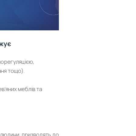
ожує
морегуляцією,
ння тощо).
в’яних меблів та
 людини: призводять до