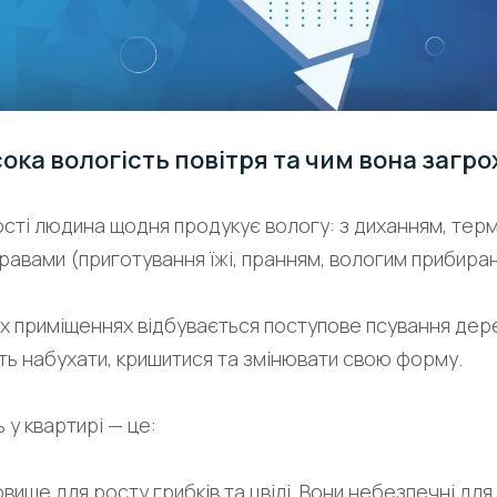
ока вологість повітря та чим вона загр
ості людина щодня продукує вологу: з диханням, тер
равами (приготування їжі, пранням, вологим прибира
х приміщеннях відбувається поступове псування дере
ть набухати, кришитися та змінювати свою форму.
 у квартирі — це:
ище для росту грибків та цвілі. Вони небезпечні для