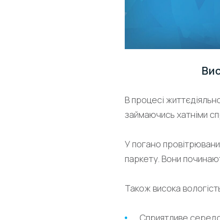
Вис
В процесі життєдіяльн
займаючись хатніми сп
У погано провітрювани
паркету. Вони починаю
Також висока вологість
Сприятливе середов