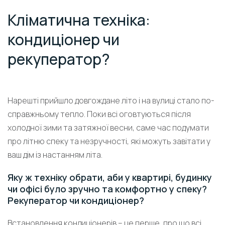
Кліматична техніка:
кондиціонер чи
рекуператор?
Нарешті прийшло довгождане літо і на вулиці стало по-
справжньому тепло. Поки всі оговтуються після
холодної зими та затяжної весни, саме час подумати
про літню спеку та незручності, які можуть завітати у
ваш дім із настанням літа.
Яку ж техніку обрати, аби у квартирі, будинку
чи офісі було зручно та комфортно у спеку?
Рекуператор чи кондиціонер?
Встановлення кондиціонерів – це перше, про що всі