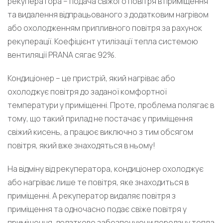
рекуператора – подача свіжого повітря в приміщення
та видалення відпрацьованого з додатковим нагрівом
або охолодженням припливного повітря за рахунок
рекуперації. Коефіцієнт утилізації тепла системою
вентиляції PRANA сягає 92%.
Кондиціонер – це пристрій, який нагріває або
охолоджує повітря до заданої комфортної
температури у приміщенні. Проте, проблема полягає в
тому, що такий прилад не постачає у приміщення
свіжий кисень, а працює виключно з тим обсягом
повітря, який вже знаходяться в ньому!
На відміну від рекуператора, кондиціонер охолоджує
або нагріває лише те повітря, яке знаходиться в
приміщенні. А рекуператор видаляє повітря з
приміщення та одночасно подає свіже повітря у
приміщення, додатково забезпечуючи передачу тепла