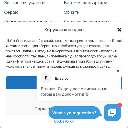
Вентиляція укриттів
Вентиляція квартири
Сервіс
Об'єкти
Примусова вентиляція
Вентиляція спортзалу
Керування згодою
Гарантія
Відеоблог
PRANA зі смартфону
Щоб забезпечити найкращий досвід, ми використовуємо технології, такі
Вентиляція школи
як файли cookie, для зберігання та/або доступу до інформації на
Технічна підтримка
Відгуки
пристрої. Надання згоди на використання цих технологій дозволить
нам обробляти такі дані, як поведінка під час перегляду або унікальні
Боротьба з пліснявою
Вентиляція офісу
ідентифікатори на цьому сайті. Відмова від згоди або її відкликання
може негативно вплинути на деякі функції та можливості сайту.
Сервісні послуги
Контакти
Теплообмінник
Промислова вентиляція
Прийняти
Тех. док. M2023
Відхилити
© Офіційний сайт виробника PRANA
Переглянути налаштування
Політика конфіденційності
Розробка сайтів
Cookie Policy