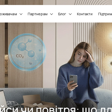
оживачам
Партнерам
Блог
Контакти
Підтри
йси чи повітря: що дл