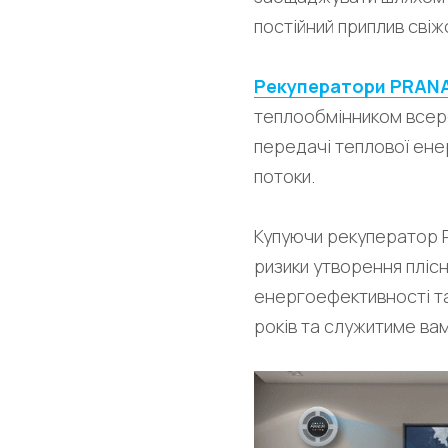
постійний приплив свіж
Рекуператори PRAN
теплообмінником всере
передачі теплової енер
потоки.
Купуючи рекуператор P
ризики утворення плісн
енергоефективності та 
років та служитиме вам