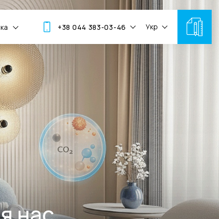
Укр
мка
+38 044 383-03-46
я нас