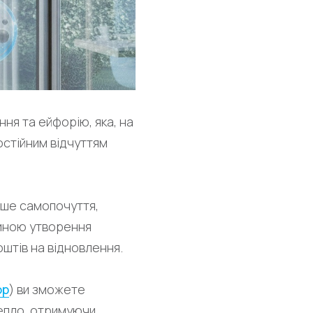
ня та ейфорію, яка, на
остійним відчуттям
аше самопочуття,
чиною утворення
оштів на відновлення.
ор
) ви зможете
тепло, отримуючи