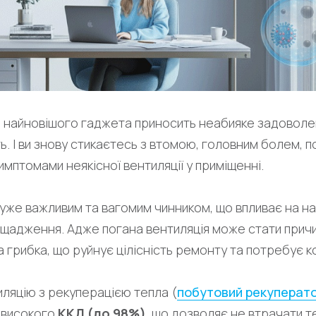
 найновішого гаджета приносить неабияке задоволен
. І ви знову стикаєтесь з втомою, головним болем, п
имптомами неякісної вентиляції у приміщенні.
 дуже важливим та вагомим чинником, що впливає на н
заощадження. Адже погана вентиляція може стати при
а грибка, що руйнує цілісність ремонту та потребує к
ляцію з рекуперацією тепла (
побутовий рекуперат
 високого
ККД (до 98%)
, що дозволяє не втрачати 