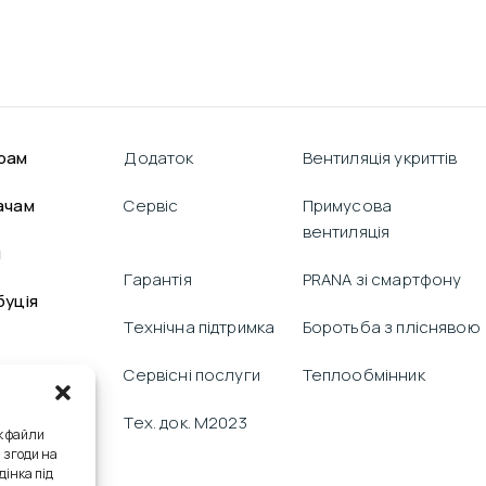
рам
Додаток
Вентиляція укриттів
ачам
Сервіс
Примусова
вентиляція
я
Гарантія
PRANA зі смартфону
буція
Технічна підтримка
Боротьба з пліснявою
Сервісні послуги
Теплообмінник
Тех. док. M2023
к файли
я згоди на
дінка під