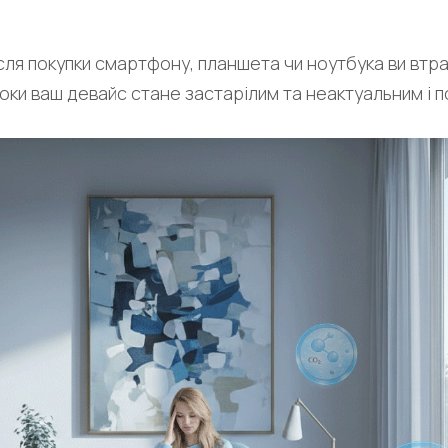
сля покупки смартфону, планшета чи ноутбука ви втр
роки ваш девайс стане застарілим та неактуальним і 