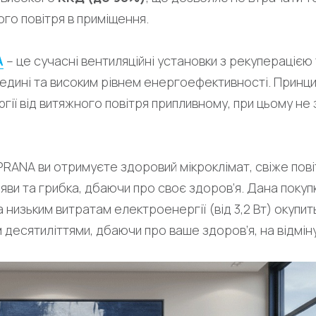
ого повітря в приміщення.
A
– це сучасні вентиляційні установки з рекуперацією
дині та високим рівнем енергоефективності. Принци
гії від витяжного повітря припливному, при цьому не 
RANA ви отримуєте здоровий мікроклімат, свіже пові
яви та грибка, дбаючи про своє здоров’я. Дана покупк
низьким витратам електроенергії (від 3,2 Вт) окупит
 десятиліттями, дбаючи про ваше здоров’я, на відмін