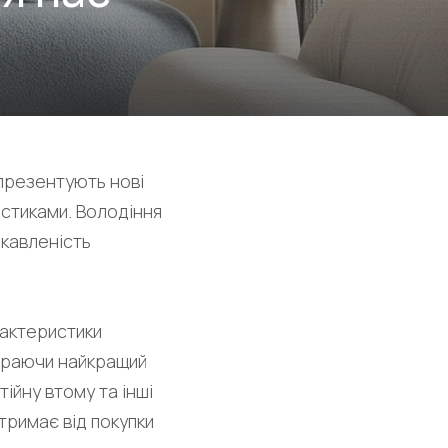
 презентують нові
стиками. Володіння
кавленість
рактеристики
ираючи найкращий
ійну втому та інші
тримає від покупки