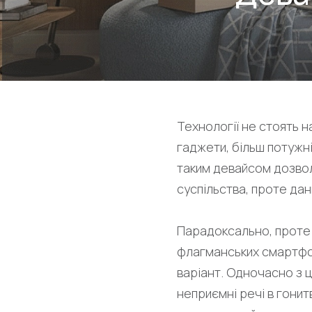
Технології не стоять н
гаджети, більш потужн
таким девайсом дозвол
суспільства, проте дан
Парадоксально, проте 
флагманських смартфо
варіант. Одночасно з ц
неприємні речі в гони