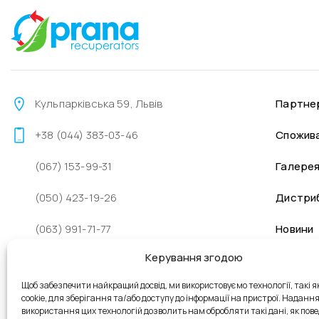
Кульпарківська 59, Львів
Партне
+38 (044) 383-03-46
Спожив
(067) 153-99-31
Галере
(050) 423-19-26
Дистри
(063) 991-71-77
Новини
Керування згодою
sales@prana.org.ua
Щоб забезпечити найкращий досвід, ми використовуємо технології, такі я
+38 (096) 262-48-98
cookie, для зберігання та/або доступу до інформації на пристрої. Наданн
використання цих технологій дозволить нам обробляти такі дані, як пове