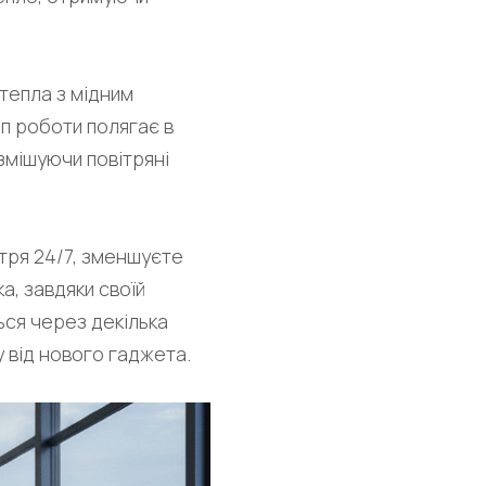
 тепла з мідним
п роботи полягає в
змішуючи повітряні
тря 24/7, зменшуєте
а, завдяки своїй
ься через декілька
у від нового гаджета.