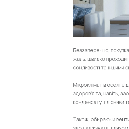
Беззаперечно, покупка
жаль, швидко проходить
сонливості та іншими с
Мікроклімат в оселі є
здоров’я та, навіть, 
конденсату, плісняви т
Також, обираючи венти
заощаджувати шляхом