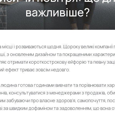
важливіше?
а місці і розвиваються щодня. Щороку великі компанії
іші, з оновленим дизайном та покращеними характери
яє отримати короткострокову ейфорію та певну заці
ий ефект триває зовсім недовго.
людина готова годинами вивчати та порівнювати ха
нів, консультуватися з менеджерами з продажів, об
им забуваючи про власне здоров’я, самопочуття, пост
тві за швидким дофаміном та задоволенням, що вона о