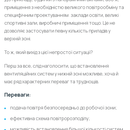
приміщення з необхідністю великого повітрообміну та
специфічним проектуванням: заклади освіти, великі
спортивні зали, виробничі приміщення тощо. Це не
дозволяє застосувати певну кількість приладів у
верхній зоні.
То ж, який вихід з цієї непростої ситуації?
Перш за все, слід наголосити, що встановлення
вентиляційних систем у нижній зоні можливе, хоча й
має ряд характерних переваг та труднощів.
Переваги:
подача повітря безпосередньо до робочої зони;
ефективна схема повітророзподілу;
можливість встановлення більшої кількості систем