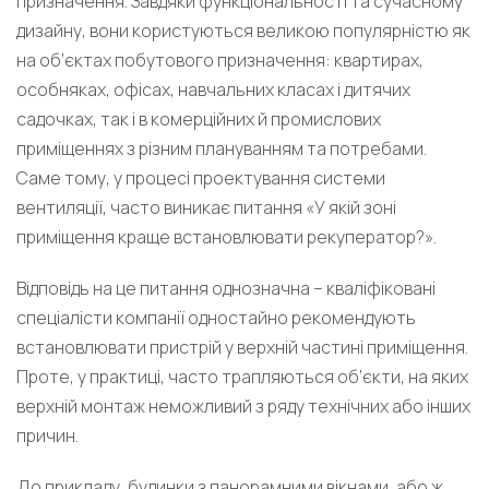
призначення. Завдяки функціональності та сучасному
дизайну, вони користуються великою популярністю як
на об’єктах побутового призначення: квартирах,
особняках, офісах, навчальних класах і дитячих
садочках, так і в комерційних й промислових
приміщеннях з різним плануванням та потребами.
Саме тому, у процесі проектування системи
вентиляції, часто виникає питання «У якій зоні
приміщення краще встановлювати рекуператор?».
Відповідь на це питання однозначна – кваліфіковані
спеціалісти компанії одностайно рекомендують
встановлювати пристрій у верхній частині приміщення.
Проте, у практиці, часто трапляються об’єкти, на яких
верхній монтаж неможливий з ряду технічних або інших
причин.
До прикладу, будинки з панорамними вікнами, або ж,