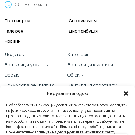
Сб - Нд: вихідні
Партнерам
Споживачам
Галерея
Дистрибуція
Новини
Додаток
Категорії
Вентиляція укриттів
Вентиляція квартири
Сервіс
Об'єкти
Примусова вентиляція
Вентиляція спортзалу
Керування згодою
Гарантія
Відеоблог
PRANA зі смартфону
Щоб забезпечити найкращий досвід, ми використовуємо технології, такі
Вентиляція школи
як файли cookie, для зберігання та/або доступу до інформації на
Технічна підтримка
Відгуки
пристрої. Надання згоди на використання цих технологій дозволить
нам обробляти такі дані, як поведінка під час перегляду або унікальні
Боротьба з пліснявою
Вентиляція офісу
ідентифікатори на цьому сайті. Відмова від згоди або її відкликання
може негативно вплинути на деякі функції та можливості сайту.