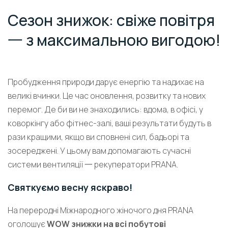
Сезон знижок: свіже повітря
一 з максимальною вигодою!
Пробудження природи дарує енергію та надихає на
великі вчинки. Це час оновлення, розвитку та нових
перемог. Де би ви не знаходились: вдома, в офісі, у
коворкінгу або фітнес-залі, ваші результати будуть в
рази кращими, якщо ви сповнені сил, бадьорі та
зосереджені. У цьому вам допомагають сучасні
системи вентиляції 一 рекуператори PRANA.
Святкуємо весну яскраво!
На переродні Міжнародного жіночого дня PRANA
оголошує
WOW знижки на всі побутові