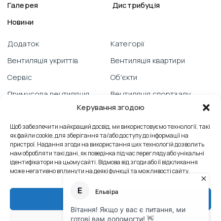
Галерея
Дистрибуція
Новини
Додаток
Категорії
Вентиляція укриттів
Вентиляція квартири
Сервіс
Об'єкти
Примусова вентиляція
Вентиляція спортзалу
Керування згодою
Гарантія
Відеоблог
PRANA зі смартфону
Щоб забезпечити найкращий досвід, ми використовуємо технології, такі
Вентиляція школи
як файли cookie, для зберігання та/або доступу до інформації на
Технічна підтримка
Відгуки
пристрої. Надання згоди на використання цих технологій дозволить
нам обробляти такі дані, як поведінка під час перегляду або унікальні
Боротьба з пліснявою
Вентиляція офісу
ідентифікатори на цьому сайті. Відмова від згоди або її відкликання
може негативно вплинути на деякі функції та можливості сайту.
Сервісні послуги
Контакти
Теплообмінник
Промислова вентиляція
Прийняти
Тех. док. M2023