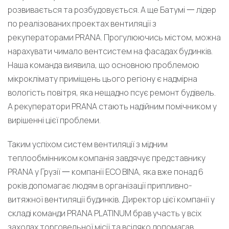
розвивається та розбудовується. А ще Батумі 一 лідер
по реалізованих проектах вентиляції з
рекуператорами PRANA. Прогулюючись містом, можна
нарахувати чимало вентсистем на фасадах будинків.
Наша команда виявила, що основною проблемою
мікроклімату приміщень цього регіону є надмірна
вологість повітря, яка нещадно псує ремонт будівель.
А рекуператори PRANA стають надійним помічником у
вирішенні цієї проблеми.
Таким успіхом систем вентиляції з мідним
теплообмінником компанія завдячує представнику
PRANA у Грузії 一 компанії ECO BINA, яка вже понад 6
років допомагає людям в організації припливно-
витяжної вентиляції будинків. Директор цієї компанії у
складі команди PRANA PLATINUM брав участь у всіх
заходах торговельної місії та всіляко допомагав