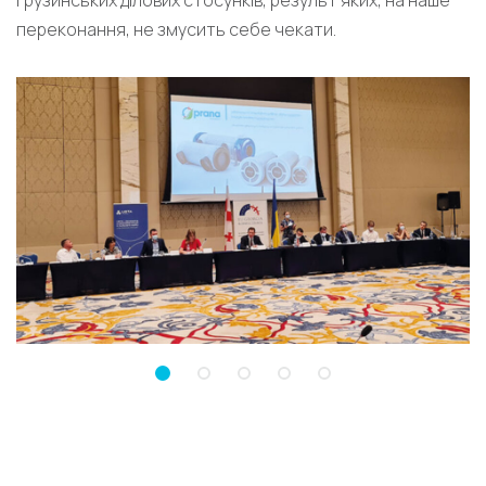
грузинських ділових стосунків, результ яких, на наше
переконання, не змусить себе чекати.