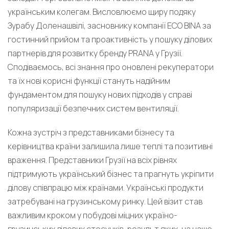
українським колегам. Висловлюємо щиру подяку
Зурабу Доленашвілі, засновнику компанії ECO BINA за
гостинний прийом та проактивність у пошуку ділових
партнерів для розвитку бренду PRANA у Грузії.
Сподіваємось, всі знання про оновлені рекуператори
та їх нові корисні функції стануть надійним
фундаментом для пошуку нових підходів у справі
популяризації безпечних систем вентиляції.
Кожна зустріч з представниками бізнесу та
керівництва країни залишила лише теплі та позитивні
враження. Представники Грузії на всіх рівнях
підтримують український бізнес та прагнуть укріпити
ділову співпрацю між країнами. Українські продукти
затребувані на грузинському ринку. Цей візит став
важливим кроком у побудові міцних україно-