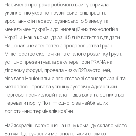
Насичена програма робочого візиту сприяла
укріпленню україно-грузинської співпраці та
зростанню інтересу грузинського бізнесу та
менеджменту країни до інноваційних технологій з
України. Наша команда за ці 5 днів встигла відвідати
Національне агентство з продовольства Грузії,
Міністерство економіки та сталого розвитку Грузії,
успішно презентувала рекуператори PRANA на
діловому форумі, провела низку В2В зустрічей,
відвідала Національне агентство зі стандартизації та
метрології, провела успішну зустріч у Аджарській
торгово-промисловій палаті, відвідала та оцінила всі
переваги порту Поті 一 одного за найбільших
логістичних терміналів країни.
Найяскравіші враження на нашу команду склало місто
Батумі. Це сучасний мегаполіс, який стрімко