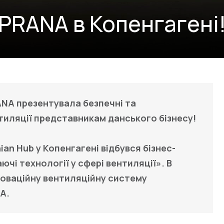
PRANA в Копенгагені
ANA
презентувала безпечні та
нтиляції представникам данського бізнесу!
an Hub у Копенгагені відбувся бізнес-
ючі технології у сфері вентиляції». В
новаційну вентиляційну систему
NA
.