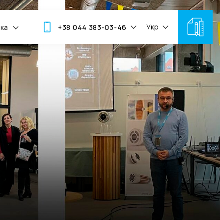
Укр
мка
+38 044 383-03-46