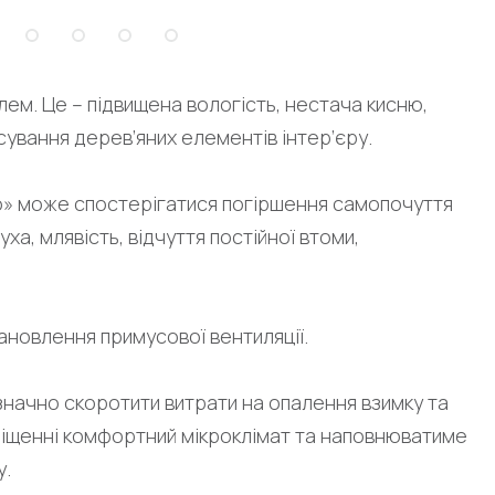
ем. Це – підвищена вологість, нестача кисню,
псування дерев’яних елементів інтер’єру.
єю» може спостерігатися погіршення самопочуття
ха, млявість, відчуття постійної втоми,
ановлення примусової вентиляції.
начно скоротити витрати на опалення взимку та
иміщенні комфортний мікроклімат та наповнюватиме
у.