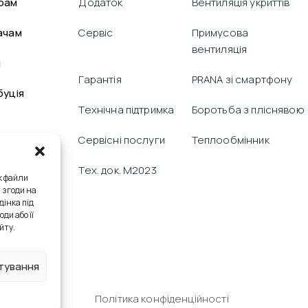
рам
Додаток
Вентиляція укриттів
ачам
Сервіс
Примусова
вентиляція
я
Гарантія
PRANA зі смартфону
буція
Технічна підтримка
Боротьба з пліснявою
Сервісні послуги
Теплообмінник
Тех. док. M2023
к файли
я згоди на
дінка під
ди або її
йту.
тування
Політика конфіденційності