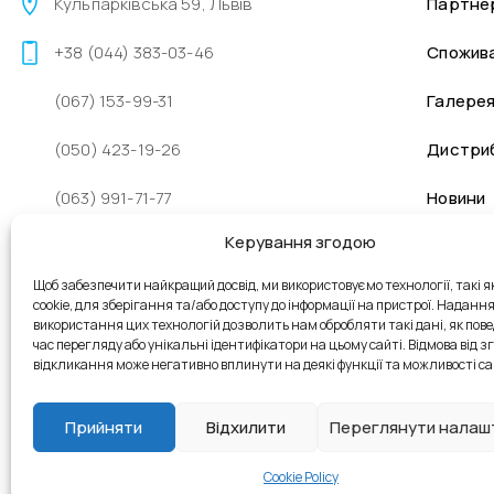
Кульпарківська 59, Львів
Партне
+38 (044) 383-03-46
Спожив
(067) 153-99-31
Галере
(050) 423-19-26
Дистри
(063) 991-71-77
Новини
Керування згодою
sales@prana.org.ua
Щоб забезпечити найкращий досвід, ми використовуємо технології, такі я
+38 (096) 262-48-98
cookie, для зберігання та/або доступу до інформації на пристрої. Наданн
використання цих технологій дозволить нам обробляти такі дані, як пове
Пн - Пт: 9:00 - 18:00
час перегляду або унікальні ідентифікатори на цьому сайті. Відмова від зго
відкликання може негативно вплинути на деякі функції та можливості са
Сб - Нд: вихідні
Прийняти
Відхилити
Переглянути налаш
Cookie Policy
© Офіційний сайт виробника PRANA