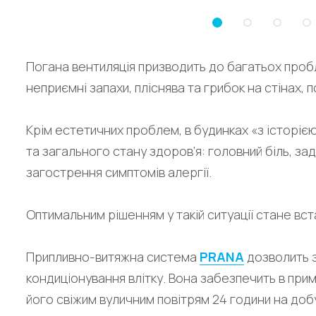
Погана вентиляція призводить до багатьох пробл
неприємні запахи, пліснява та грибок на стінах, 
Крім естетичних проблем, в будинках «з історі
та загального стану здоров’я: головний біль, заду
загострення симптомів алергії.
Оптимальним рішенням у такій ситуації стане вст
Припливно-витяжна система
PRANA
дозволить з
кондиціонування влітку. Вона забезпечить в пр
його свіжим вуличним повітрям 24 години на доб