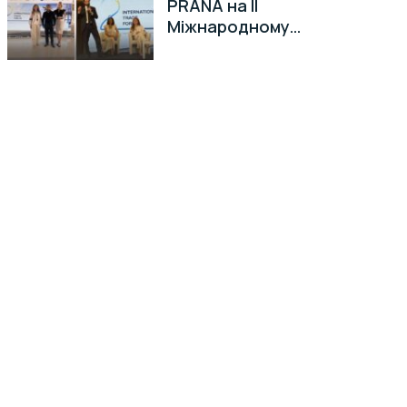
PRANA на II
Міжнародному
торговельному форумі