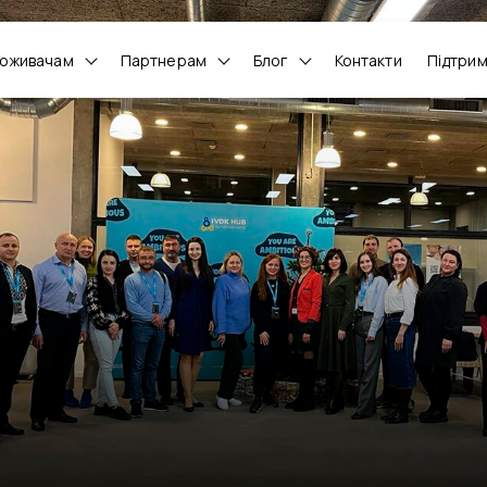
оживачам
Партнерам
Блог
Контакти
Підтри