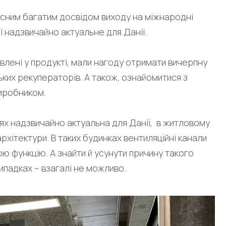
сним багатим досвідом виходу на міжнародні
ії надзвичайно актуальне для Данії.
кавлені у продукті, мали нагоду отримати вичерпну
ких рекуператорів. А також, ознайомитися з
виробником.
ях надзвичайно актуальна для Данії, в житловому
рхітектури. В таких будинках вентиляційні канали
ою функцію. А знайти й усунути причину такого
ипадках – взагалі не можливо.