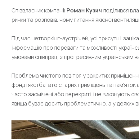
Співвласник компанії
Роман Кузич
поділився вла
ринки та розповів, чому питання якісної вентиляц
Під час нетворкінг-зустрічей, усі присутні, заці
інформацію про переваги та можливості українсь
умовами співпраці з прогресивним українським 
Проблема чистого повітря у закритих приміщенн
фонді якої багато старих приміщень та пам’яток а
часто засмічені або перекриті і не виконують св
явища буває досить проблематично, а у деяких в