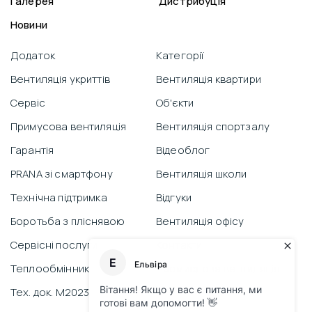
Галерея
Дистрибуція
Новини
Додаток
Категорії
Вентиляція укриттів
Вентиляція квартири
Сервіс
Об'єкти
Примусова вентиляція
Вентиляція спортзалу
Гарантія
Відеоблог
PRANA зі смартфону
Вентиляція школи
Технічна підтримка
Відгуки
Боротьба з пліснявою
Вентиляція офісу
Сервісні послуги
Контакти
Теплообмінник
Промислова вентиляція
Тех. док. M2023