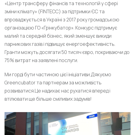
«Центр трансферу фінансів та технологій у сфері
зміни клімату» (FINTECC) за підтримки ЄС та
впроваджується в Україні з 2017 року громадською
організацією ГО «Грінкубатор». Конкурс підтримує
малий та середній бізнес, який зменшує викиди
парникових газів і підвищує енергоефективність.
Гранти можуть досягати 50 тисяч євро, покриваючи до
75% витрат на заявлені послуги.
Ми горді бути частиною цієї ініціативи.Дякуємо
Greencubator та партнерам за можливість
розвиватися.Це надихає нас рухатися вперед і
втілювати ще більше сміливих задумів!