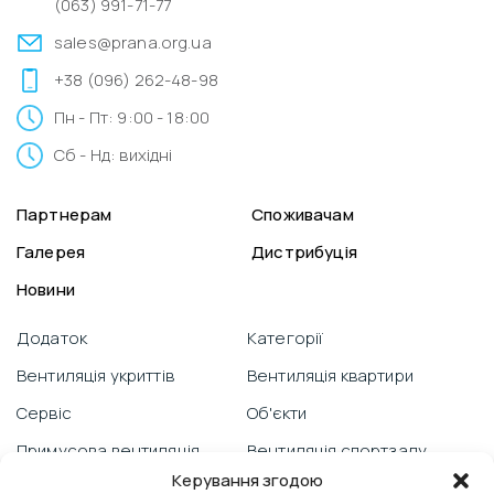
(063) 991-71-77
sales@prana.org.ua
+38 (096) 262-48-98
Пн - Пт: 9:00 - 18:00
Сб - Нд: вихідні
Партнерам
Споживачам
Галерея
Дистрибуція
Новини
Додаток
Категорії
Вентиляція укриттів
Вентиляція квартири
Сервіс
Об'єкти
Примусова вентиляція
Вентиляція спортзалу
Керування згодою
Гарантія
Відеоблог