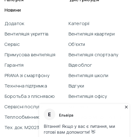
Новини
Додаток
Категорії
Вентиляція укриттів
Вентиляція квартири
Сервіс
Об'єкти
Примусова вентиляція
Вентиляція спортзалу
Гарантія
Відеоблог
PRANA зі смартфону
Вентиляція школи
Технічна підтримка
Відгуки
Боротьба з пліснявою
Вентиляція офісу
Сервісні послуги
Контакти
Теплообмінник
Промислова вентиляція
Тех. док. M2023