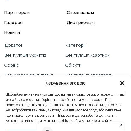
Партнерам
Споживачам
Галерея
Дистрибуція
Новини
Додаток
Категорії
Вентиляція укриттів
Вентиляція квартири
Сервіс
Об'єкти
Примусова вентиляція
Вентиляція спортзалу
Керування згодою
Гарантія
Відеоблог
Щоб забезпечити найкращий досвід, ми використовуємо технології, такі
PRANA зі смартфону
Вентиляція школи
як файли cookie, для зберігання та/або доступу до інформації на
Технічна підтримка
Відгуки
пристрої. Надання згоди на використання цих технологій дозволить
нам обробляти такі дані, як поведінка під час перегляду або унікальні
Боротьба з пліснявою
Вентиляція офісу
ідентифікатори на цьому сайті. Відмова від згоди або її відкликання
може негативно вплинути на деякі функції та можливості сайту.
Сервісні послуги
Контакти