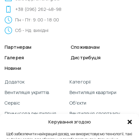
+38 (096) 262-48-98
Пн - Пт: 9:00 - 18:00
Сб - Нд: вихідні
Партнерам
Споживачам
Галерея
Дистрибуція
Новини
Додаток
Категорії
Вентиляція укриттів
Вентиляція квартири
Сервіс
Об'єкти
Примусова вентиляція
Вентиляція спортзалу
Керування згодою
Гарантія
Відеоблог
Щоб забезпечити найкращий досвід, ми використовуємо технології, такі
PRANA зі смартфону
Вентиляція школи