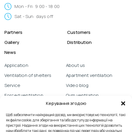
Mon - Fri: 9:00 - 18:00
Sat - Sun: days off
Partners
Customers
Gallery
Distribution
News
Application
About us
Ventilation of shelters
Apartment ventilation
Service
Video blog
Forced ventilation
Gym ventilation
Керування згодою
Warranty obligations
Objects
Prana from a smartphone
Щоб забезпечити найкращий досвід, ми використовуємо технології, такі
School ventilation
як файли cookie, для зберігання та/або доступу до інформації на
Technical support
Reviews
пристрої. Надання згоди на використання цих технологій дозволить
нам обробляти такі дані, як поведінка під час перегляду або унікальні