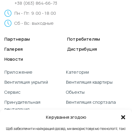
+38 (063) 864-66-73
Пн - Пт: 9:00 - 18:00
Сб - Вс: выходные
Партнерам
Потребителям
Галерея
Дистрибуция
Новости
Приложение
Категории
Вентиляция укрытий
Вентиляция квартиры
Сервис
Объекты
Принудительная
Вентиляция спортзала
вентиляция
Видеоблог
Керування згодою
Гарантия
Вентиляция школы
PRANA со смартфона
Щоб забезпечити найкращий досвід, ми використовуємо технології, такі