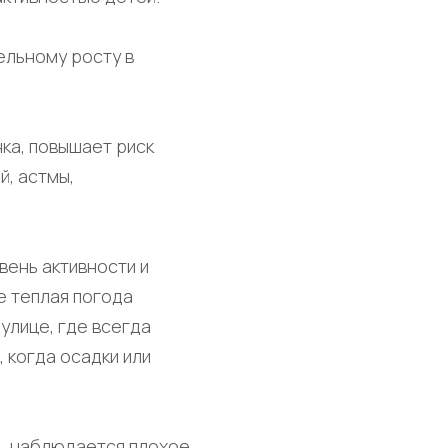
ельному росту в
ка, повышает риск
й, астмы,
вень активности и
е теплая погода
улице, где всегда
 когда осадки или
ь, наблюдается плохое