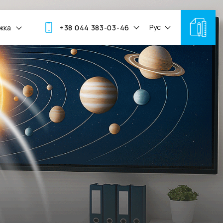
Рус
жка
+38 044 383-03-46