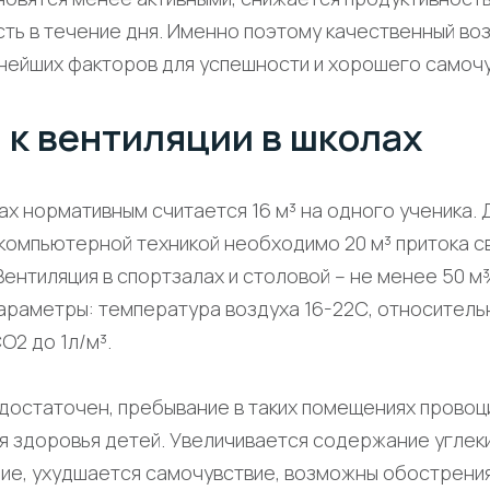
сть в течение дня. Именно поэтому качественный во
жнейших факторов для успешности и хорошего самочу
 к вентиляции в школах
тах нормативным считается 16 м³ на одного ученика.
 компьютерной техникой необходимо 20 м³ притока с
Вентиляция в спортзалах и столовой – не менее 50 м³
араметры: температура воздуха 16-22С, относитель
2 до 1л/м³.
достаточен, пребывание в таких помещениях провоц
я здоровья детей. Увеличивается содержание углек
ние, ухудшается самочувствие, возможны обострени