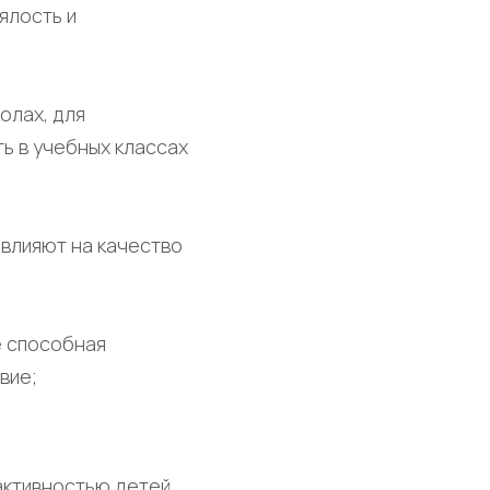
ялость и
олах, для
ь в учебных классах
влияют на качество
е способная
вие;
активностью детей.