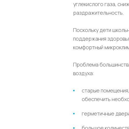
углекислого газа, сни
раздражительность.
Поскольку дети школьн
поддержания здоровья
комфортный микроклим
Проблема большинства
воздуха:
старые помещения, 
обеспечить необхо
герметичные двери
большое количество