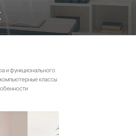
х
ра и функционального
, компьютерные классы
собенности