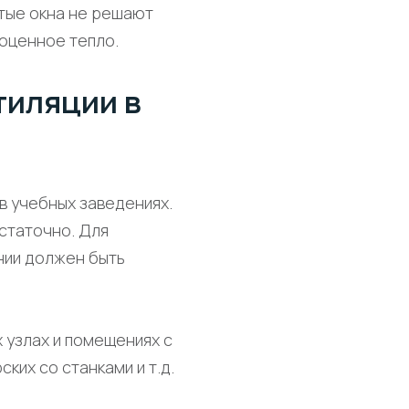
ытые окна не решают
гоценное тепло.
тиляции в
в учебных заведениях.
статочно. Для
нии должен быть
узлах и помещениях с
их со станками и т.д.