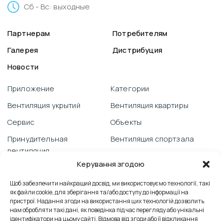
Сб - Вс: выходные
Партнерам
Потребителям
Галерея
Дистрибуция
Новости
Приложение
Категории
Вентиляция укрытий
Вентиляция квартиры
Сервис
Объекты
Принудительная
Вентиляция спортзала
вентиляция
Видеоблог
Керування згодою
Гарантия
Вентиляция школы
PRANA со смартфона
Щоб забезпечити найкращий досвід, ми використовуємо технології, такі
Отзывы
як файли cookie, для зберігання та/або доступу до інформації на
Техническая поддержка
пристрої. Надання згоди на використання цих технологій дозволить
Вентиляция офиса
нам обробляти такі дані, як поведінка під час перегляду або унікальні
Борьба с плесенью
ідентифікатори на цьому сайті. Відмова від згоди або її відкликання