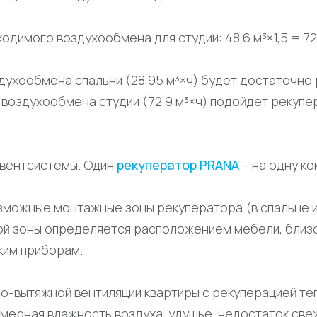
одимого воздухообмена для студии: 48,6 м³×1,5 = 72,
духообмена спальни (28,95 м³×ч) будет достаточно
 воздухообмена студии (72,9 м³×ч) подойдет рекуп
вентсистемы. Один
рекуператор PRANA
– на одну ко
зможные монтажные зоны рекуператора (в спальне и
й зоны определяется расположением мебели, близо
ким приборам.
о-вытяжной вентиляции квартиры с рекуперацией те
мерная влажность воздуха, удушье, недостаток све