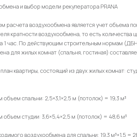
ообмена и выбор модели рекуператора PRANA
м расчета воздухообмена является учет объема по
еля кратности воздухообмена, то есть количества ц
а 1 час. По действующим строительным нормам (ДБН 
на для жилых комнат (спальня, гостиная) составляет 
план квартиры, состоящий из двух жилых комнат: студ
объем спальни: 2,5×3,1×2,5 м (потолок) = 19,3 м³
 объем студии: 3,6×5,4×2,5 м (потолок) = 48,6 м³
одимого воздухообмена для спальни: 19,3 м³×1,5 = 28