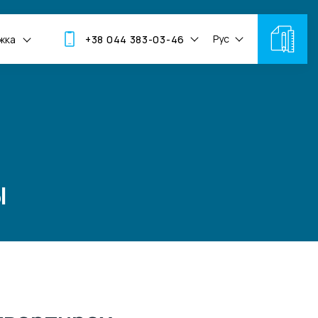
Рус
жка
+38 044 383-03-46
ы