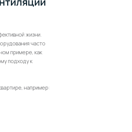
ентиляции
фективной жизни.
борудования часто
ном примере, как
му подходу к
квартире, например: