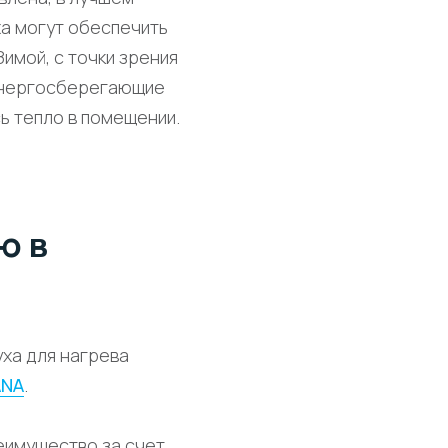
уха могут обеспечить
Зимой, с точки зрения
 энергосберегающие
ь тепло в помещении.
ю в
уха для нагрева
ANA
.
еимущество за счет