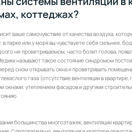
ны системы вентиляции в 
мах, коттеджах?
ависит ваше самочувствие от качества воздуха, кото
 в парке или у моря вы чувствуете себя сильнее, бод
олго не проветриваемом, часто болит голова, появл
 Медики называют такое состояние синдромом постоя
перед сном открывать окна и проветривать помещен
глекислого газа (отсутствие вентиляции в квартире, 
ми окнами, утеплением фасадов и другими строител
тоянию.
вании большинства многоэтажек, вентиляции кварти
ие. Следовательно, вентиляция в квартире предста