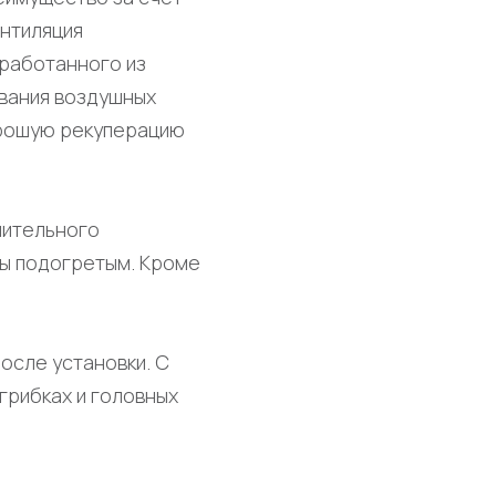
ентиляция
тработанного из
вания воздушных
орошую рекуперацию
нительного
цы подогретым. Кроме
после установки. С
грибках и головных