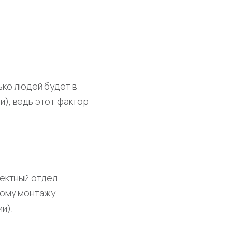
ько людей будет в
), ведь этот фактор
ектный отдел.
тому монтажу
и).