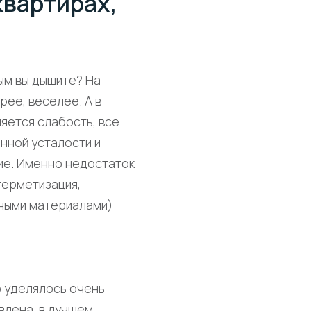
квартирах,
рым вы дышите? На
рее, веселее. А в
яется слабость, все
нной усталости и
ие. Именно недостаток
герметизация,
ьными материалами)
р уделялось очень
влена, в лучшем