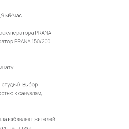
9 м³⁄ час
 рекуператора PRANA
ератор PRANA 150/200
мнату.
 студии). Выбор
стью к санузлам,
пла избавляет жителей
жего воздуха.