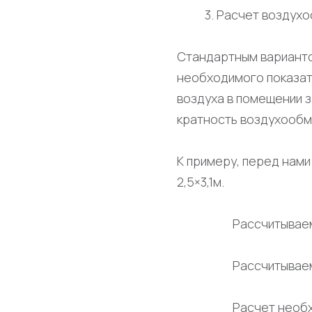
3. Расчет воздух
Стандартным варианто
необходимого показат
воздуха в помещении з
кратность воздухообме
К примеру, перед нами 
2,5×3,1м.
Рассчитываем 
Рассчитываем
Расчет необх