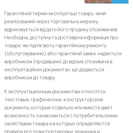
Гарантійний термін експлуатації товару, який
реалізований через торговельну мережу,
відраховується від дати його продажу споживачеві.
Необхідна, доступна та достовірна інформація про
товари, які підлягають гарантійному ремонту
(обслуговуванню) або гарантійній заміні, надається
виробником (продавцем) до відома споживача в
експлуатаційних документах, що додаються
виробником до товару.
К эксплуатационным документам относятся:
текстовые, графические, конструкторские
документы, которые отдельно или вместе дают
возможность ознакомиться с потребительскими
свойствами товара и в которых определяются
правила его транспортировки, хранения и