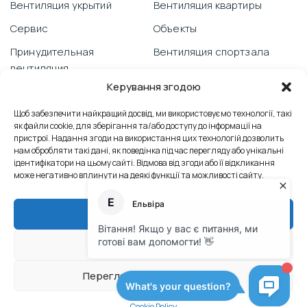
Вентиляция укрытий
Вентиляция квартиры
Сервис
Объекты
Принудительная
Вентиляция спортзала
вентиляция
Видеоблог
Керування згодою
Гарантия
Вентиляция школы
PRANA со смартфона
Щоб забезпечити найкращий досвід, ми використовуємо технології, такі
Отзывы
як файли cookie, для зберігання та/або доступу до інформації на
Техническая поддержка
пристрої. Надання згоди на використання цих технологій дозволить
Вентиляция офиса
нам обробляти такі дані, як поведінка під час перегляду або унікальні
Борьба с плесенью
ідентифікатори на цьому сайті. Відмова від згоди або її відкликання
Контакты
може негативно вплинути на деякі функції та можливості сайту.
Сервісні послуги
Промышленная вентиляция
Теплообмінник
Прийняти
Теплообменник
Відхилити
© Официальный сайт производителя ПРАНА
Переглянути налаштування
Политика конфиденциальности
Cookie Policy