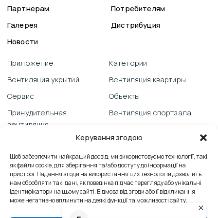
Партнерам
Потребителям
Галерея
Дистрибуция
Новости
Приложение
Категории
Вентиляция укрытий
Вентиляция квартиры
Сервис
Объекты
Принудительная
Вентиляция спортзала
вентиляция
Видеоблог
Керування згодою
Гарантия
Вентиляция школы
PRANA со смартфона
Щоб забезпечити найкращий досвід, ми використовуємо технології, такі
Отзывы
як файли cookie, для зберігання та/або доступу до інформації на
Техническая поддержка
пристрої. Надання згоди на використання цих технологій дозволить
Вентиляция офиса
нам обробляти такі дані, як поведінка під час перегляду або унікальні
Борьба с плесенью
ідентифікатори на цьому сайті. Відмова від згоди або її відкликання
Контакты
може негативно вплинути на деякі функції та можливості сайту.
Сервісні послуги
Промышленная вентиляция