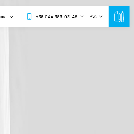
Рус
жка
+38 044 383-03-46