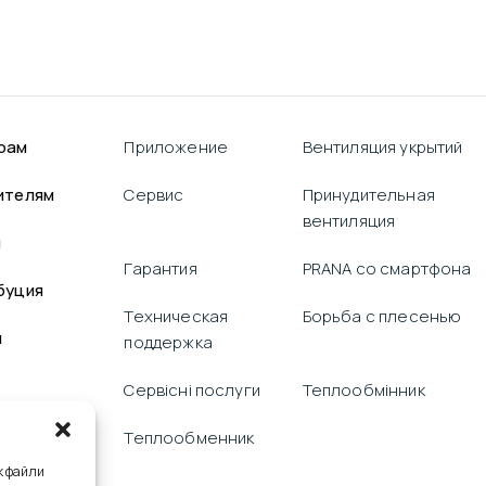
рам
Приложение
Вентиляция укрытий
ителям
Сервис
Принудительная
вентиляция
я
Гарантия
PRANA со смартфона
буция
Техническая
Борьба с плесенью
и
поддержка
Сервісні послуги
Теплообмінник
Теплообменник
к файли