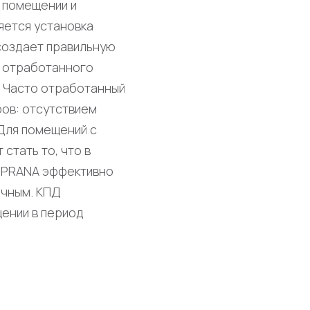
 помещении и
яется установка
создает правильную
е отработанного
. Часто отработанный
ров: отсутствием
 Для помещений с
стать то, что в
ры PRANA эффективно
очным. КПД
ении в период