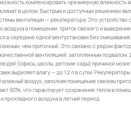
зможность компенсировать чрезмерную влажность в
климат в целом. Быстрым и доступным решением явл
стемы вентиляции — рекуператора. Это устройство 
ю воздуха в помещении: приток свежего и выведени
ся в середине одной вентустановки без смешивания
лажным, чем приточный. Это связано с рядом факто
екачественной вентиляцией, затопленным подвалом.
юдей (офисы, школы, детские сады) причиной может 
век выделяет влагу — до 1,2 л в сутки. Рекуперато
 влажный воздух, заполняя помещение свежим прит
ает 92%, что гарантирует сохранение тепла в помещ
и прохладного воздуха в летний период.