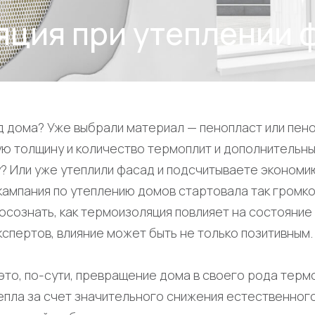
яция при утеплении 
д дома? Уже выбрали материал — пенопласт или пен
ю толщину и количество термоплит и дополнительн
? Или уже утеплили фасад и подсчитываете экономию
кампания по утеплению домов стартовала так громко
осознать, как термоизоляция повлияет на состояние
экспертов, влияние может быть не только позитивным.
то, по-сути, превращение дома в своего рода термо
епла за счет значительного снижения естественног