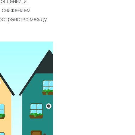
оплении. И
, снижением
ространство между