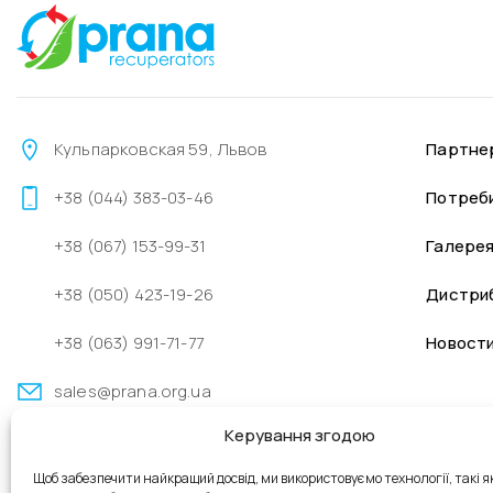
Кульпарковская 59, Львов
Партне
+38 (044) 383-03-46
Потреб
+38 (067) 153-99-31
Галере
+38 (050) 423-19-26
Дистри
+38 (063) 991-71-77
Новост
sales@prana.org.ua
Керування згодою
+38 (096) 262-48-98
Щоб забезпечити найкращий досвід, ми використовуємо технології, такі я
+38 (063) 864-66-73