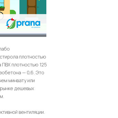
лабо
истирола плотностью
а ПВХ плотностью 125
езобетона — 0,6. Это
чем минвату или
 рынке дешевых
м.
ктивной вентиляции.