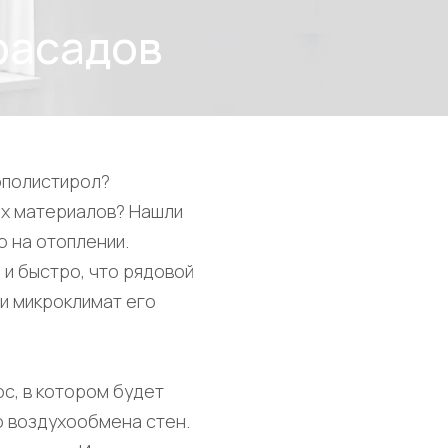
фасадов
ополистирол?
ых материалов? Нашли
 на отоплении.
 и быстро, что рядовой
 и микроклимат его
с, в котором будет
о воздухообмена стен.