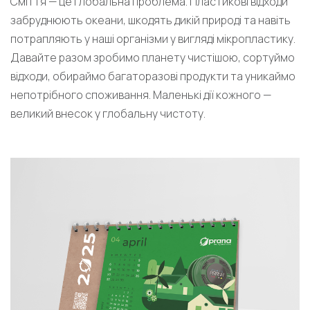
Сміття — це глобальна проблема. Пластикові відходи
забруднюють океани, шкодять дикій природі та навіть
потрапляють у наші організми у вигляді мікропластику.
Давайте разом зробимо планету чистішою, сортуймо
відходи, обираймо багаторазові продукти та уникаймо
непотрібного споживання. Маленькі дії кожного —
великий внесок у глобальну чистоту.