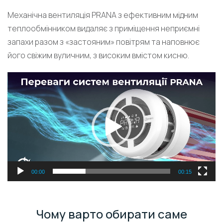
Механічна вентиляція PRANA з ефективним мідним
теплообмінником видаляє з приміщення неприємні
запахи разом з «застояним» повітрям та наповнює
його свіжим вуличним, з високим вмістом кисню.
Видеоплеер
00:00
00:15
Чому варто обирати саме