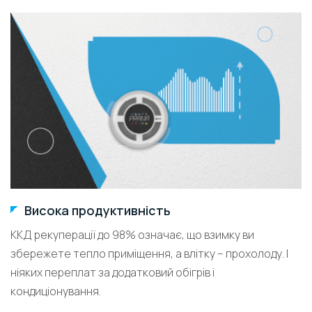
Висока продуктивність
ККД рекуперації до 98% означає, що взимку ви
збережете тепло приміщення, а влітку – прохолоду. І
ніяких переплат за додатковий обігрів і
кондиціонування.